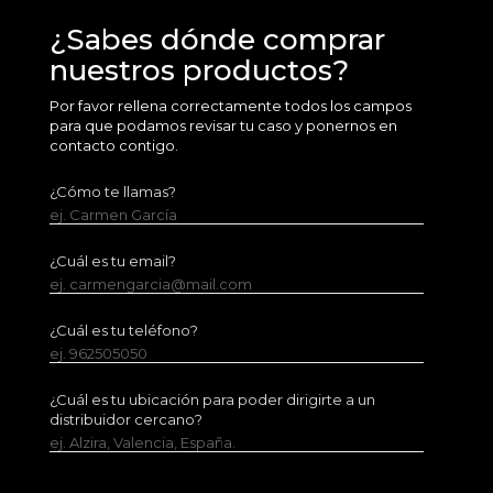
¿Sabes dónde comprar
nuestros productos?
Por favor rellena correctamente todos los campos
para que podamos revisar tu caso y ponernos en
contacto contigo.
¿Cómo te llamas?
ej. Carmen García
¿Cuál es tu email?
ej. carmengarcia@mail.com
¿Cuál es tu teléfono?
ej. 962505050
¿Cuál es tu ubicación para poder dirigirte a un
distribuidor cercano?
ej. Alzira, Valencia, España.