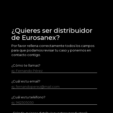
¿Quieres ser distribuidor
de Eurosanex?
Por favor rellena correctamente todos los campos
para que podamos revisar tu caso y ponernos en
contacto contigo.
¿Cómo te llamas?
ej. Fernando Pérez
¿Cuál es tu email?
ej. fernandoperez@mail.com
¿Cuál es tu teléfono?
ej. 962505050