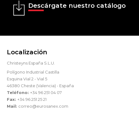
Descárgate nuestro catálogo
Localización
Christeyns España S.L.U.
Polígono Industrial Castilla
Esquina Vial 2 - Vial 5
46380 Cheste (Valencia) - España
Teléfono:
+34 96 251 04 07
Fax:
+34 96 251 25 21
Mail:
correo@eurosanex.com