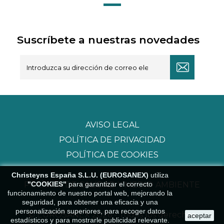
Suscríbete a nuestras novedades
AVISO LEGAL
POLÍTICA DE PRIVACIDAD
POLÍTICA DE COOKIES
Christeyns España S.L.U. (EUROSANEX)
utiliza
POLÍTICA DE CALIDAD Y MEDIO AMBIENTE
"COOKIES"
para garantizar el correcto
funcionamiento de nuestro portal web, mejorando la
seguridad, para obtener una eficacia y una
personalización superiores, para recoger datos
© EUROSANEX 2026 - Todos los derechos
aceptar
estadísticos y para mostrarle publicidad relevante.