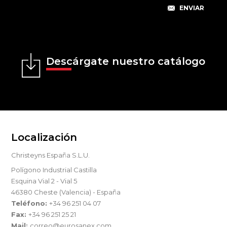
Descárgate nuestro catálogo
Localización
Christeyns España S.L.U.
Polígono Industrial Castilla
Esquina Vial 2 - Vial 5
46380 Cheste (Valencia) - España
Teléfono:
+34 96 251 04 07
Fax:
+34 96 251 25 21
Mail:
correo@eurosanex.com