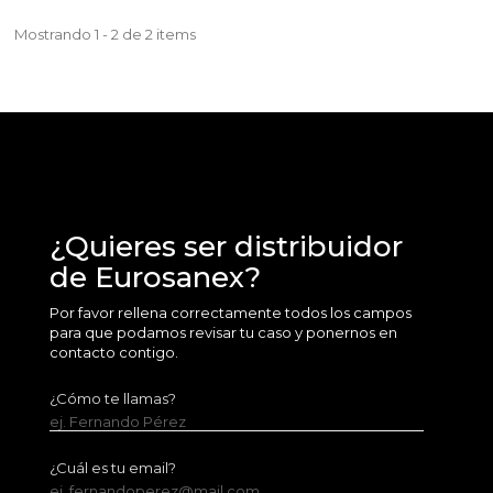
Mostrando 1 - 2 de 2 items
¿Quieres ser distribuidor
de Eurosanex?
Por favor rellena correctamente todos los campos
para que podamos revisar tu caso y ponernos en
contacto contigo.
¿Cómo te llamas?
ej. Fernando Pérez
¿Cuál es tu email?
ej. fernandoperez@mail.com