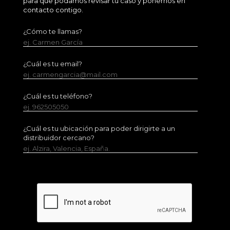
para que podamos revisar tu caso y ponernos en
contacto contigo.
¿Cómo te llamas?
ej. Carmen García
¿Cuál es tu email?
ej. carmengarcia@mail.com
¿Cuál es tu teléfono?
ej. 962505050
¿Cuál es tu ubicación para poder dirigirte a un
distribuidor cercano?
ej. Alzira, Valencia, España.