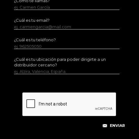
¿Cómo te llamas?
ej. Carmen García
¿Cuál es tu email?
ej. carmengarcia@mail.com
¿Cuál es tu teléfono?
ej. 962505050
¿Cuál es tu ubicación para poder dirigirte a un
distribuidor cercano?
ej. Alzira, Valencia, España.