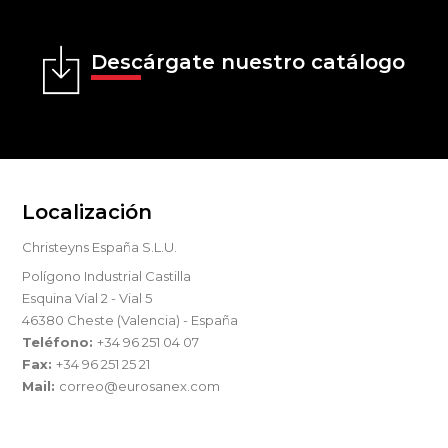
Descárgate nuestro catálogo
Localización
Christeyns España S.L.U.
Polígono Industrial Castilla
Esquina Vial 2 - Vial 5
46380 Cheste (Valencia) - España
Teléfono:
+34 96 251 04 07
Fax:
+34 96 251 25 21
Mail:
correo@eurosanex.com