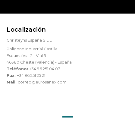
Localización
Christeyns España S.L.U.
Polígono Industrial Castilla
Esquina Vial 2 - Vial 5
46380 Cheste (Valencia) - España
Teléfono:
+34 96 251 04 07
Fax:
+34 96 251 25 21
Mail:
correo@eurosanex.com