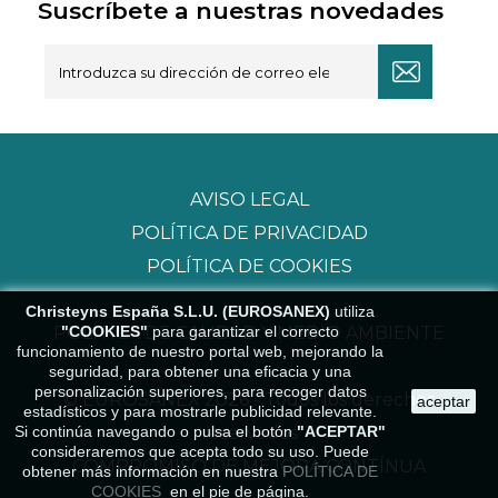
Suscríbete a nuestras novedades
AVISO LEGAL
POLÍTICA DE PRIVACIDAD
POLÍTICA DE COOKIES
Christeyns España S.L.U. (EUROSANEX)
utiliza
POLÍTICA DE CALIDAD Y MEDIO AMBIENTE
"COOKIES"
para garantizar el correcto
funcionamiento de nuestro portal web, mejorando la
seguridad, para obtener una eficacia y una
personalización superiores, para recoger datos
© EUROSANEX 2026 - Todos los derechos
aceptar
estadísticos y para mostrarle publicidad relevante.
Si continúa navegando o pulsa el botón
reservados
"ACEPTAR"
consideraremos que acepta todo su uso. Puede
COMPROMISO DE MEJORA CONTÍNUA
obtener más información en nuestra
POLÍTICA DE
COOKIES
en el pie de página.