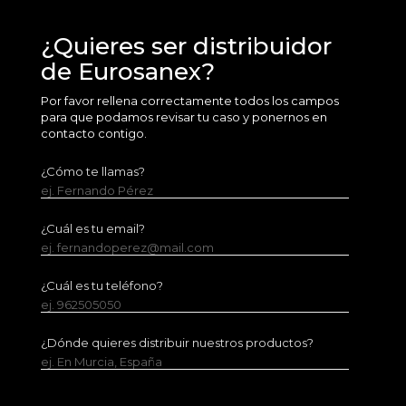
¿Quieres ser distribuidor
de Eurosanex?
Por favor rellena correctamente todos los campos
para que podamos revisar tu caso y ponernos en
contacto contigo.
¿Cómo te llamas?
ej. Fernando Pérez
¿Cuál es tu email?
ej. fernandoperez@mail.com
¿Cuál es tu teléfono?
ej. 962505050
¿Dónde quieres distribuir nuestros productos?
ej. En Murcia, España