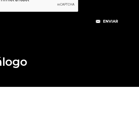
álogo