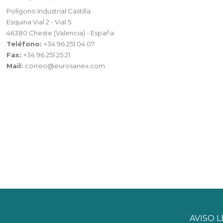
Polígono Industrial Castilla
Esquina Vial 2 - Vial 5
46380 Cheste (Valencia) - España
Teléfono:
+34 96 251 04 07
Fax:
+34 96 251 25 21
Mail:
correo@eurosanex.com
AVISO 