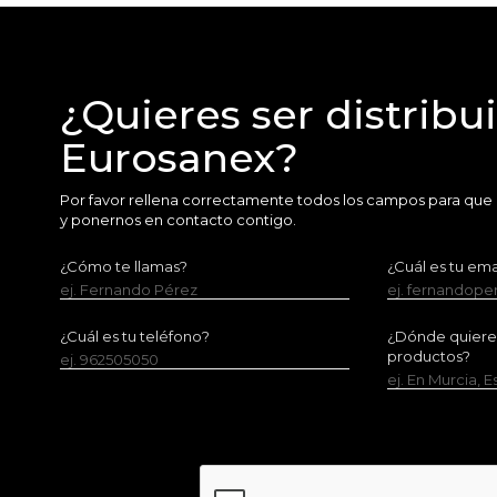
¿Quieres ser distribu
Eurosanex?
Por favor rellena correctamente todos los campos para que
y ponernos en contacto contigo.
¿Cómo te llamas?
¿Cuál es tu ema
ej. Fernando Pérez
ej. fernandop
¿Cuál es tu teléfono?
¿Dónde quieres 
productos?
ej. 962505050
ej. En Murcia, 