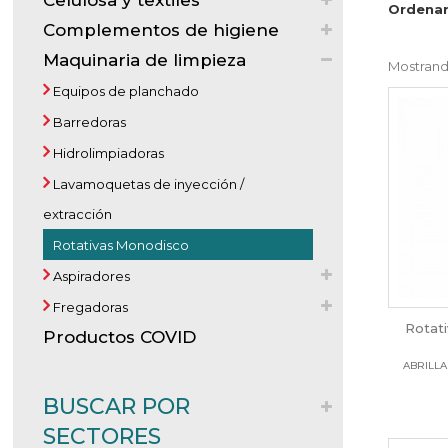
Celulosa y textiles
Ordenar
Complementos de higiene
Maquinaria de limpieza
Mostrando
Equipos de planchado
Barredoras
Hidrolimpiadoras
Lavamoquetas de inyección /
extracción
Rotativas Monodisco
Aspiradores
Fregadoras
Rotat
Productos COVID
ABRILLA
BUSCAR POR
SECTORES