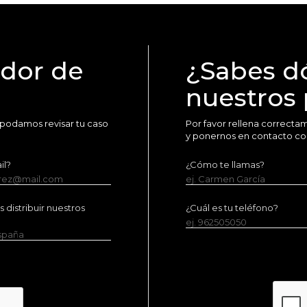
idor de
¿Sabes d
nuestros
 podamos revisar tu caso
Por favor rellena correct
y ponernos en contacto co
il?
¿Cómo te llamas?
erez@mail.com
ej. Carmen García
distribuir nuestros
¿Cuál es tu teléfono?
ej. 962505050
España