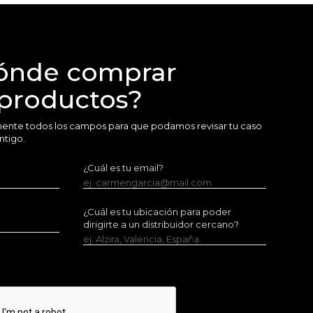
ónde comprar
 productos?
amente todos los campos para que podamos revisar tu caso
ntigo.
¿Cuál es tu email?
ej. carmengarcia@mail.com
¿Cuál es tu ubicación para poder
dirigirte a un distribuidor cercano?
ej. Alzira, Valencia, España.