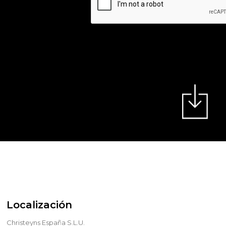
Localización
Christeyns España S.L.U.