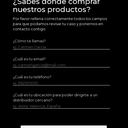
¿Sabes dónde comprar
nuestros productos?
Por favor rellena correctamente todos los campos
para que podamos revisar tu caso y ponernos en
contacto contigo.
¿Cómo te llamas?
ej. Carmen García
¿Cuál es tu email?
ej. carmengarcia@mail.com
¿Cuál es tu teléfono?
ej. 962505050
¿Cuál es tu ubicación para poder dirigirte a un
distribuidor cercano?
ej. Alzira, Valencia, España.