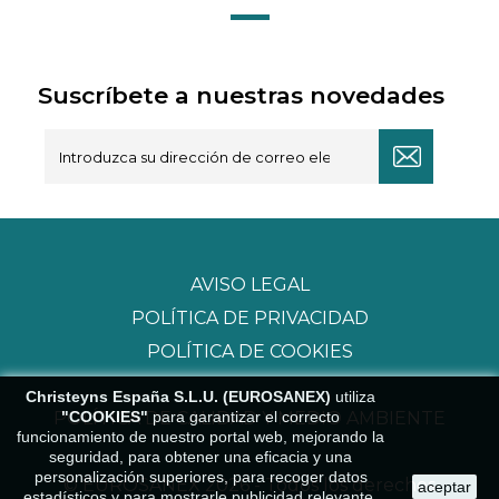
Suscríbete a nuestras novedades
AVISO LEGAL
POLÍTICA DE PRIVACIDAD
POLÍTICA DE COOKIES
Christeyns España S.L.U. (EUROSANEX)
utiliza
POLÍTICA DE CALIDAD Y MEDIO AMBIENTE
"COOKIES"
para garantizar el correcto
funcionamiento de nuestro portal web, mejorando la
seguridad, para obtener una eficacia y una
personalización superiores, para recoger datos
© EUROSANEX 2026 - Todos los derechos
aceptar
estadísticos y para mostrarle publicidad relevante.