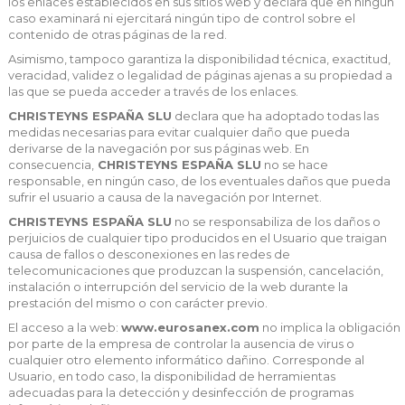
los enlaces establecidos en sus sitios web y declara que en ningún
caso examinará ni ejercitará ningún tipo de control sobre el
contenido de otras páginas de la red.
Asimismo, tampoco garantiza la disponibilidad técnica, exactitud,
veracidad, validez o legalidad de páginas ajenas a su propiedad a
las que se pueda acceder a través de los enlaces.
CHRISTEYNS ESPAÑA SLU
declara que ha adoptado todas las
medidas necesarias para evitar cualquier daño que pueda
derivarse de la navegación por sus páginas web. En
consecuencia,
CHRISTEYNS ESPAÑA SLU
no se hace
responsable, en ningún caso, de los eventuales daños que pueda
sufrir el usuario a causa de la navegación por Internet.
CHRISTEYNS ESPAÑA SLU
no se responsabiliza de los daños o
perjuicios de cualquier tipo producidos en el Usuario que traigan
causa de fallos o desconexiones en las redes de
telecomunicaciones que produzcan la suspensión, cancelación,
instalación o interrupción del servicio de la web durante la
prestación del mismo o con carácter previo.
El acceso a la web:
www.eurosanex.com
no implica la obligación
por parte de la empresa de controlar la ausencia de virus o
cualquier otro elemento informático dañino. Corresponde al
Usuario, en todo caso, la disponibilidad de herramientas
adecuadas para la detección y desinfección de programas