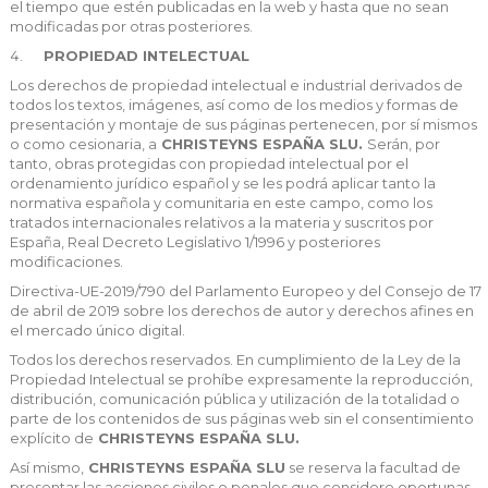
el tiempo que estén publicadas en la web y hasta que no sean
modificadas por otras posteriores.
PROPIEDAD INTELECTUAL
Los derechos de propiedad intelectual e industrial derivados de
todos los textos, imágenes, así como de los medios y formas de
presentación y montaje de sus páginas pertenecen, por sí mismos
o como cesionaria, a
CHRISTEYNS ESPAÑA SLU
.
Serán, por
tanto, obras protegidas con propiedad intelectual por el
ordenamiento jurídico español y se les podrá aplicar tanto la
normativa española y comunitaria en este campo, como los
tratados internacionales relativos a la materia y suscritos por
España, Real Decreto Legislativo 1/1996 y posteriores
modificaciones.
Directiva-UE-2019/790 del Parlamento Europeo y del Consejo de 17
de abril de 2019 sobre los derechos de autor y derechos afines en
el mercado único digital.
Todos los derechos reservados. En cumplimiento de la Ley de la
Propiedad Intelectual se prohíbe expresamente la reproducción,
distribución, comunicación pública y utilización de la totalidad o
parte de los contenidos de sus páginas web sin el consentimiento
explícito de
CHRISTEYNS ESPAÑA SLU
.
Así mismo,
CHRISTEYNS ESPAÑA SLU
se reserva la facultad de
presentar las acciones civiles o penales que considere oportunas