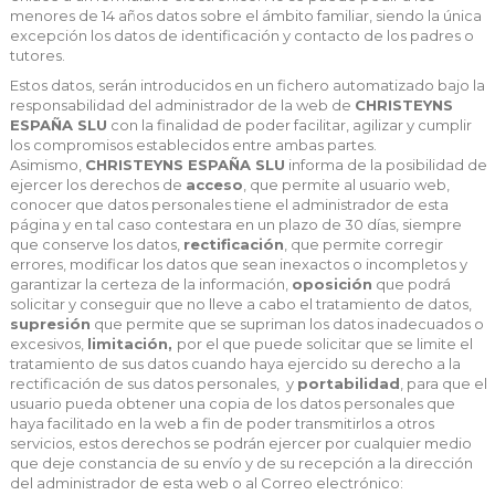
menores de 14 años datos sobre el ámbito familiar, siendo la única
excepción los datos de identificación y contacto de los padres o
tutores.
Estos datos, serán introducidos en un fichero automatizado bajo la
responsabilidad del administrador de la web de
CHRISTEYNS
ESPAÑA SLU
con la finalidad de poder facilitar, agilizar y cumplir
los compromisos establecidos entre ambas partes.
Asimismo,
CHRISTEYNS ESPAÑA SLU
informa de la posibilidad de
ejercer los derechos de
acceso
, que permite al usuario web,
conocer que datos personales tiene el administrador de esta
página y en tal caso contestara en un plazo de 30 días, siempre
que conserve los datos,
rectificación
, que permite corregir
errores, modificar los datos que sean inexactos o incompletos y
garantizar la certeza de la información,
oposición
que podrá
solicitar y conseguir que no lleve a cabo el tratamiento de datos,
supresión
que permite que se supriman los datos inadecuados o
excesivos,
limitación,
por el que puede solicitar que se limite el
tratamiento de sus datos cuando haya ejercido su derecho a la
rectificación de sus datos personales,
y
portabilidad
, para que el
usuario pueda obtener una copia de los datos personales que
haya facilitado en la web a fin de poder transmitirlos a otros
servicios, estos derechos se podrán ejercer por cualquier medio
que deje constancia de su envío y de su recepción a la dirección
del administrador de esta web o al Correo electrónico: