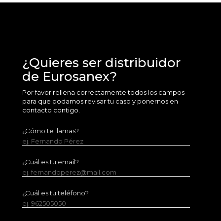
¿Quieres ser distribuidor
de Eurosanex?
Por favor rellena correctamente todos los campos
para que podamos revisar tu caso y ponernos en
contacto contigo.
¿Cómo te llamas?
ej. Fernando Pérez
¿Cuál es tu email?
ej. fernandoperez@mail.com
¿Cuál es tu teléfono?
ej. 962505050