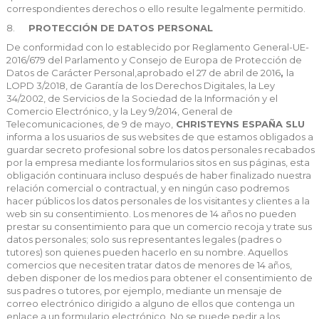
correspondientes derechos o ello resulte legalmente permitido.
PROTECCIÓN DE DATOS PERSONAL
De conformidad con lo establecido por Reglamento General-UE-
2016/679 del Parlamento y Consejo de Europa de Protección de
Datos de Carácter Personal,aprobado el 27 de abril de 2016
,
la
LOPD 3/2018, de Garantía de los Derechos Digitales,
la Ley
34/2002, de Servicios de la Sociedad de la Información y el
Comercio Electrónico, y la Ley 9/2014, General de
Telecomunicaciones, de 9 de mayo,
CHRISTEYNS ESPAÑA SLU
informa a los usuarios de sus websites de que estamos obligados a
guardar secreto profesional sobre los datos personales recabados
por la empresa mediante los formularios sitos en sus páginas, esta
obligación continuara incluso después de haber finalizado nuestra
relación comercial o contractual, y en ningún caso podremos
hacer públicos los datos personales de los visitantes y clientes a la
web sin su consentimiento. Los menores de 14 años no pueden
prestar su consentimiento para que un comercio recoja y trate sus
datos personales; solo sus representantes legales (padres o
tutores) son quienes pueden hacerlo en su nombre. Aquellos
comercios que necesiten tratar datos de menores de 14 años,
deben disponer de los medios para obtener el consentimiento de
sus padres o tutores, por ejemplo, mediante un mensaje de
correo electrónico dirigido a alguno de ellos que contenga un
enlace a un formulario electrónico. No se puede pedir a los