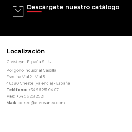
Descárgate nuestro catálogo
Localización
Christeyns España S.L.U.
Polígono Industrial Castilla
Esquina Vial 2 - Vial 5
46380 Cheste (Valencia) - España
Teléfono:
+34 96 251 04 07
Fax:
+34 96 251 25 21
Mail:
correo@eurosanex.com