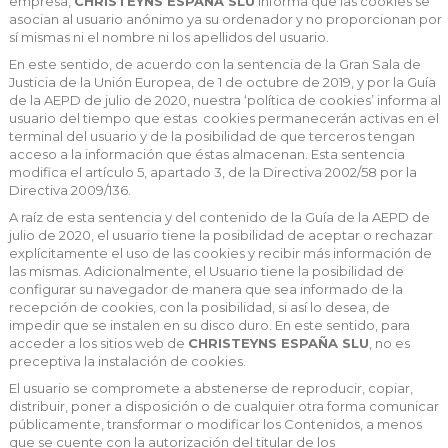
empresa,
CHRISTEYNS ESPAÑA SLU
informa que las cookies se
asocian al usuario anónimo ya su ordenador y no proporcionan por
sí mismas ni el nombre ni los apellidos del usuario.
En este sentido, de acuerdo con la sentencia de la Gran Sala de
Justicia de la Unión Europea, de 1 de octubre de 2019, y por la Guía
de la AEPD de julio de 2020, nuestra ‘política de cookies’ informa al
usuario del tiempo que estas
cookies permanecerán activas en el
terminal del usuario y de la posibilidad de que terceros tengan
acceso a la información que éstas almacenan. Esta sentencia
modifica el artículo 5, apartado 3, de la Directiva 2002/58 por la
Directiva 2009/136.
A raíz de esta sentencia y del contenido de la Guía de la AEPD de
julio de 2020, el usuario tiene la posibilidad de aceptar o rechazar
explícitamente el uso de las cookies y recibir más información de
las mismas. Adicionalmente, el Usuario tiene la posibilidad de
configurar su navegador de manera que sea informado de la
recepción de cookies, con la posibilidad, si así lo desea, de
impedir que se instalen en su disco duro. En este sentido, para
acceder a los sitios web de
CHRISTEYNS ESPAÑA SLU
, no es
preceptiva la instalación de cookies.
El usuario se compromete a abstenerse de reproducir, copiar,
distribuir, poner a disposición o de cualquier otra forma comunicar
públicamente, transformar o modificar los Contenidos, a menos
que se cuente con la autorización del titular de los