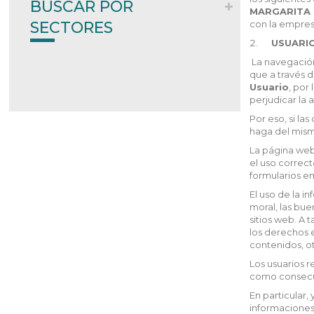
BUSCAR POR
MARGARITA 
SECTORES
con la empres
USUARIO
La navegació
que a través d
Usuario
, por
perjudicar la
Por eso, si la
haga del mismo
La página we
el uso correct
formularios e
El uso de la i
moral, las bu
sitios web. A t
los derechos e
contenidos, ot
Los usuarios r
como consecue
En particular,
informaciones,