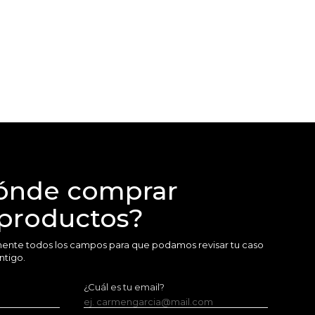
ónde comprar
 productos?
amente todos los campos para que podamos revisar tu caso
ntigo.
¿Cuál es tu email?
ej. carmengarcia@mail.com