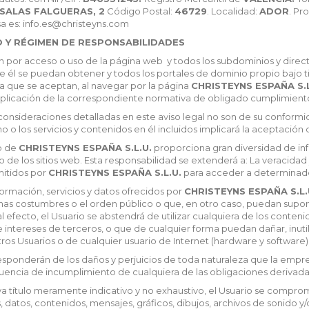
SALAS FALGUERAS, 2
Código Postal:
46729
. Localidad:
ADOR
. Pr
a es: info.es@christeyns.com
 Y RÉGIMEN DE RESPONSABILIDADES
n por acceso o uso de la página web
y todos los subdominios y direct
e él se puedan obtener y todos los portales de dominio propio bajo t
 la que se aceptan, al navegar por la página
CHRISTEYNS ESPAÑA S.L
 aplicación de la correspondiente normativa de obligado cumplimiento
s consideraciones detalladas en este aviso legal no son de su conform
 o los servicios y contenidos en él incluidos implicará la aceptación 
b de
CHRISTEYNS ESPAÑA S.L.U.
proporciona gran diversidad de inf
o de los sitios web. Esta responsabilidad se extenderá a: La veracidad 
mitidos por
CHRISTEYNS ESPAÑA S.L.U.
para acceder a determinados
nformación, servicios y datos ofrecidos por
CHRISTEYNS ESPAÑA S.L.
enas costumbres o el orden público o que, en otro caso, puedan supon
al efecto, el Usuario se abstendrá de utilizar cualquiera de los conteni
 intereses de terceros, o que de cualquier forma puedan dañar, inutili
ros Usuarios o de cualquier usuario de Internet (hardware y software)
esponderán de los daños y perjuicios de toda naturaleza que la empre
ncia de incumplimiento de cualquiera de las obligaciones derivadas 
 ya título meramente indicativo y no exhaustivo, el Usuario se comprom
 datos, contenidos, mensajes, gráficos, dibujos, archivos de sonido y/