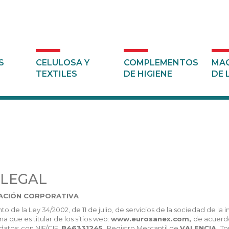
S
CELULOSA Y
COMPLEMENTOS
MAQ
TEXTILES
DE HIGIENE
DE 
 LEGAL
ACIÓN CORPORATIVA
o de la Ley 34/2002, de 11 de julio, de servicios de la sociedad de l
ma que es titular de los sitios web:
www.eurosanex.com,
de acuerdo
 datos: con NIF/CIF:
B46331245.
Registro Mercantil de
VALENCIA.
T