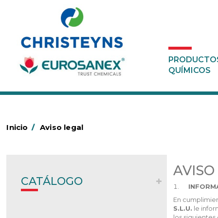
PRODUCTO
QUÍMICOS
Inicio
/
Aviso legal
AVISO
CATÁLOGO
INFORM
En cumplimient
S.L.U.
le infor
los siguientes