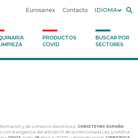
Eurosanex
Contacto
IDIOMA
UINARIA
PRODUCTOS
BUSCAR POR
LIMPIEZA
COVID
SECTORES
a información y de comercio electrónico,
CHRISTEYNS ESPAÑA
 con la exigencia del artículo 10 de la mencionada Ley, y notifica
omo:
11003,
Folio:
16
Hoja: V-202115, y domicilio social:
CIENTIFICA