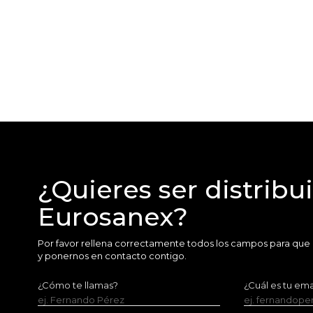
¿Quieres ser distribu
Eurosanex?
Por favor rellena correctamente todos los campos para que
y ponernos en contacto contigo.
¿Cómo te llamas?
¿Cuál es tu ema
ej. Fernando Pérez
ej. fernandop