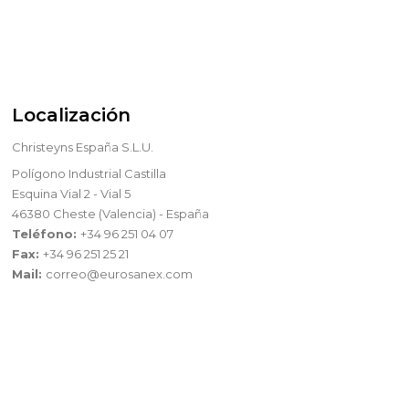
Localización
Christeyns España S.L.U.
Polígono Industrial Castilla
Esquina Vial 2 - Vial 5
46380 Cheste (Valencia) - España
Teléfono:
+34 96 251 04 07
Fax:
+34 96 251 25 21
Mail:
correo@eurosanex.com