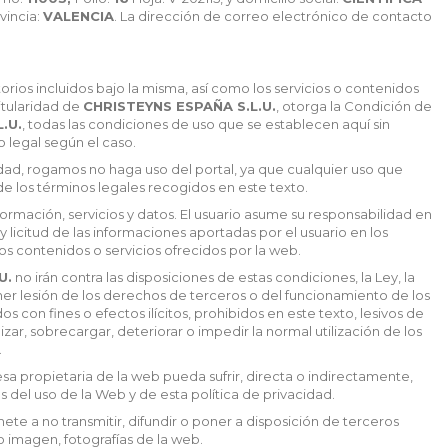
ovincia:
VALENCIA
. La dirección de correo electrónico de contacto
orios incluidos bajo la misma, así como los servicios o contenidos
itularidad de
CHRISTEYNS ESPAÑA S.L.U.
, otorga la Condición de
.U.
, todas las condiciones de uso que se establecen aquí sin
 legal según el caso.
idad, rogamos no haga uso del portal, ya que cualquier uso que
de los términos legales recogidos en este texto.
ormación, servicios y datos. El usuario asume su responsabilidad en
y licitud de las informaciones aportadas por el usuario en los
 contenidos o servicios ofrecidos por la web.
U.
no irán contra las disposiciones de estas condiciones, la Ley, la
er lesión de los derechos de terceros o del funcionamiento de los
dos con fines o efectos ilícitos, prohibidos en este texto, lesivos de
zar, sobrecargar, deteriorar o impedir la normal utilización de los
.
sa propietaria de la web pueda sufrir, directa o indirectamente,
del uso de la Web y de esta política de privacidad.
ete a no transmitir, difundir o poner a disposición de terceros
o imagen, fotografías de la web.