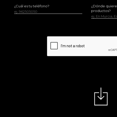
¿Cuál es tu teléfono?
¿Dónde quieres 
productos?
ej. 962505050
ej. En Murcia, 