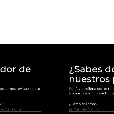
idor de
¿Sabes d
nuestros
 podamos revisar tu caso
Por favor rellena correct
y ponernos en contacto co
il?
¿Cómo te llamas?
erez@mail.com
ej. Carmen García