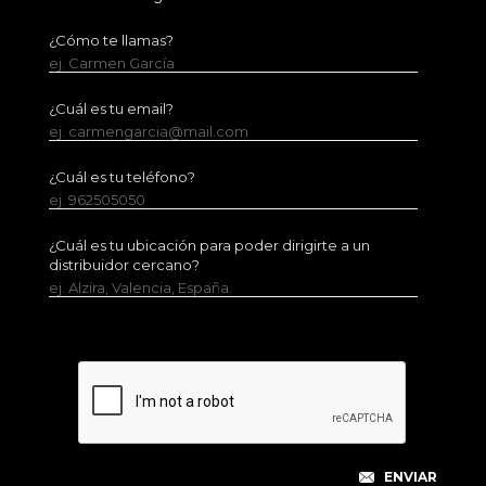
¿Cómo te llamas?
ej. Carmen García
¿Cuál es tu email?
ej. carmengarcia@mail.com
¿Cuál es tu teléfono?
ej. 962505050
¿Cuál es tu ubicación para poder dirigirte a un
distribuidor cercano?
ej. Alzira, Valencia, España.