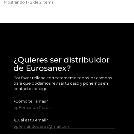
Mostrando 1 - 2 de 2 items
¿Quieres ser distribuidor
de Eurosanex?
Por favor rellena correctamente todos los campos
para que podamos revisar tu caso y ponernos en
contacto contigo.
¿Cómo te llamas?
ej. Fernando Pérez
¿Cuál es tu email?
ej. fernandoperez@mail.com