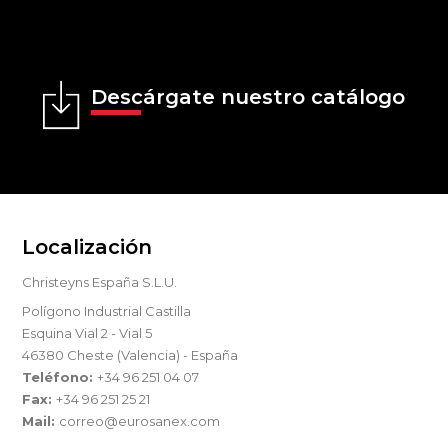
Descárgate nuestro catálogo
Localización
Christeyns España S.L.U.
Polígono Industrial Castilla
Esquina Vial 2 - Vial 5
46380 Cheste (Valencia) - España
Teléfono:
+34 96 251 04 07
Fax:
+34 96 251 25 21
Mail:
correo@eurosanex.com