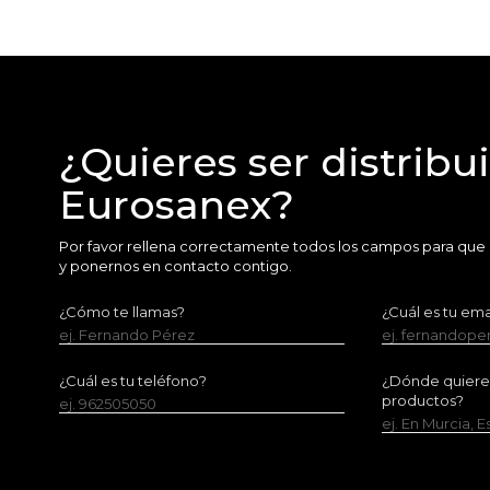
¿Quieres ser distribu
Eurosanex?
Por favor rellena correctamente todos los campos para que
y ponernos en contacto contigo.
¿Cómo te llamas?
¿Cuál es tu ema
ej. Fernando Pérez
ej. fernandop
¿Cuál es tu teléfono?
¿Dónde quieres 
productos?
ej. 962505050
ej. En Murcia, 