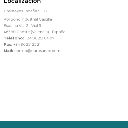
Localización
Christeyns España S.L.U.
Polígono Industrial Castilla
Esquina Vial 2 - Vial 5
46380 Cheste (Valencia) - España
Teléfono:
+34 96 251 04 07
Fax:
+34 96 251 25 21
Mail:
correo@eurosanex.com