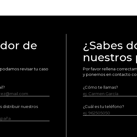
idor de
¿Sabes d
nuestros
 podamos revisar tu caso
Por favor rellena correct
y ponernos en contacto co
il?
¿Cómo te llamas?
erez@mail.com
ej. Carmen García
distribuir nuestros
¿Cuál es tu teléfono?
ej. 962505050
España