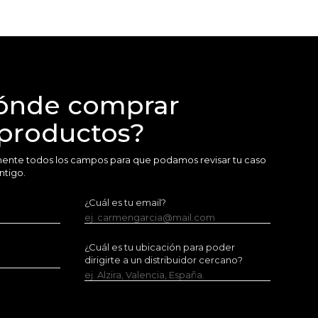
ónde comprar
 productos?
amente todos los campos para que podamos revisar tu caso
ntigo.
¿Cuál es tu email?
ej. carmengarcia@mail.com
¿Cuál es tu ubicación para poder
dirigirte a un distribuidor cercano?
ej. Alzira, Valencia, España.