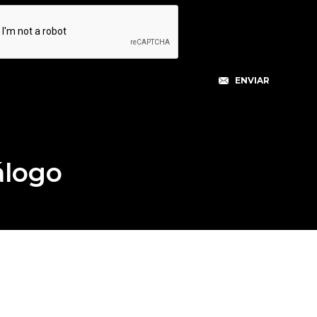
álogo