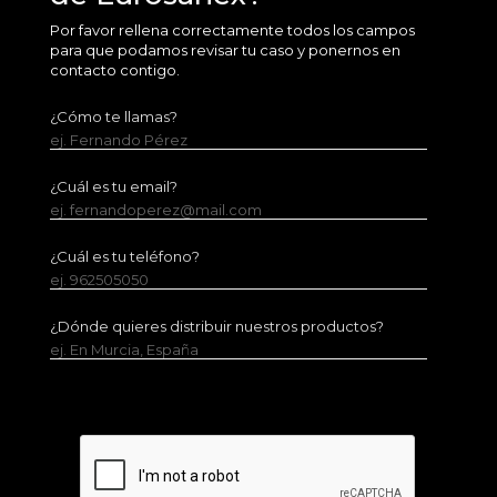
Por favor rellena correctamente todos los campos
para que podamos revisar tu caso y ponernos en
contacto contigo.
¿Cómo te llamas?
ej. Fernando Pérez
¿Cuál es tu email?
ej. fernandoperez@mail.com
¿Cuál es tu teléfono?
ej. 962505050
¿Dónde quieres distribuir nuestros productos?
ej. En Murcia, España