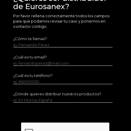
de Eurosanex?
Por favor rellena correctamente todos los campos
para que podamos revisar tu caso y ponernos en
contacto contigo.
¿Cómo te llamas?
ej. Fernando Pérez
¿Cuál es tu email?
ej. fernandoperez@mail.com
¿Cuál es tu teléfono?
ej. 962505050
¿Dónde quieres distribuir nuestros productos?
ej. En Murcia, España