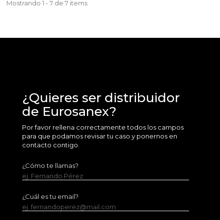
Mostrando 1 - 7 de 7 items
¿Quieres ser distribuidor
de Eurosanex?
Por favor rellena correctamente todos los campos
para que podamos revisar tu caso y ponernos en
contacto contigo.
¿Cómo te llamas?
ej. Fernando Pérez
¿Cuál es tu email?
ej. fernandoperez@mail.com