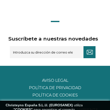
Suscríbete a nuestras novedades
AVISO LEGAL
POLÍTICA DE PRIVACIDAD
POLÍTICA DE COOKIES
Christeyns España S.L.U. (EUROSANEX)
utiliza
POLÍTICA DE CALIDAD Y MEDIO AMBIENTE
"COOKIES"
para garantizar el correcto