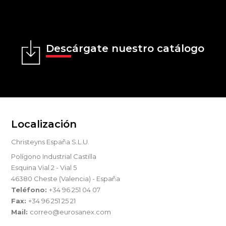
Descárgate nuestro catálogo
Localización
Christeyns España S.L.U.
Polígono Industrial Castilla
Esquina Vial 2 - Vial 5
46380 Cheste (Valencia) - España
Teléfono:
+34 96 251 04 07
Fax:
+34 96 251 25 21
Mail:
correo@eurosanex.com