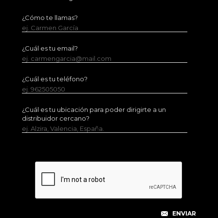
¿Cómo te llamas?
ej. Carmen García
¿Cuál es tu email?
ej. carmengarcia@mail.com
¿Cuál es tu teléfono?
ej. 962505050
¿Cuál es tu ubicación para poder dirigirte a un
distribuidor cercano?
ej. Alzira, Valencia, España.