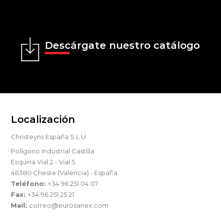
Descárgate nuestro catálogo
Localización
Christeyns España S.L.U.
Polígono Industrial Castilla
Esquina Vial 2 - Vial 5
46380 Cheste (Valencia) - España
Teléfono:
+34 96 251 04 07
Fax:
+34 96 251 25 21
Mail:
correo@eurosanex.com