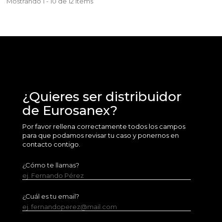
Mostrando 1 - 10 de 12 items
¿Quieres ser distribuidor
de Eurosanex?
Por favor rellena correctamente todos los campos
para que podamos revisar tu caso y ponernos en
contacto contigo.
¿Cómo te llamas?
ej. Fernando Pérez
¿Cuál es tu email?
ej. fernandoperez@mail.com