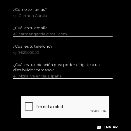
¿Cómo te llamas?
ej. Carmen García
¿Cuál es tu email?
ej. carmengarcia@mail.com
¿Cuál es tu teléfono?
ej. 962505050
¿Cuál es tu ubicación para poder dirigirte a un
distribuidor cercano?
ej. Alzira, Valencia, España.