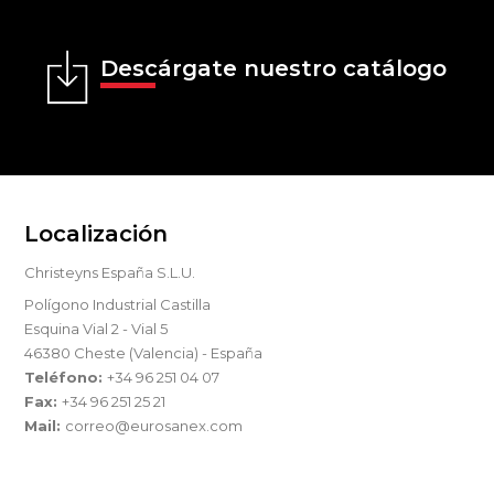
Descárgate nuestro catálogo
Localización
Christeyns España S.L.U.
Polígono Industrial Castilla
Esquina Vial 2 - Vial 5
46380 Cheste (Valencia) - España
Teléfono:
+34 96 251 04 07
Fax:
+34 96 251 25 21
Mail:
correo@eurosanex.com