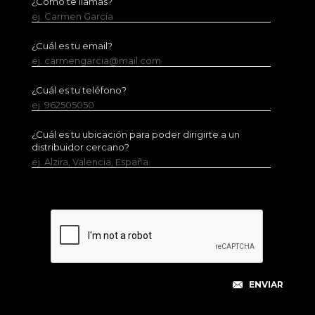
¿Cómo te llamas?
ej. Carmen García
¿Cuál es tu email?
ej. carmengarcia@mail.com
¿Cuál es tu teléfono?
ej. 962505050
¿Cuál es tu ubicación para poder dirigirte a un
distribuidor cercano?
ej. Alzira, Valencia, España.