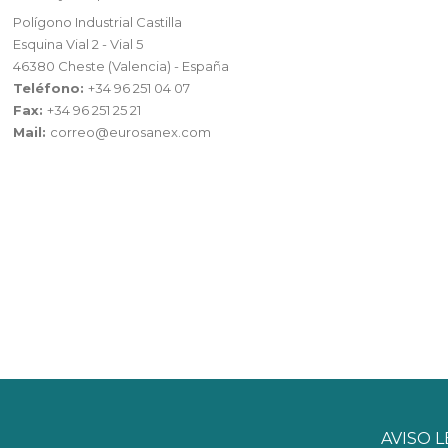
Polígono Industrial Castilla
Esquina Vial 2 - Vial 5
46380 Cheste (Valencia) - España
Teléfono:
+34 96 251 04 07
Fax:
+34 96 251 25 21
Mail:
correo@eurosanex.com
AVISO 