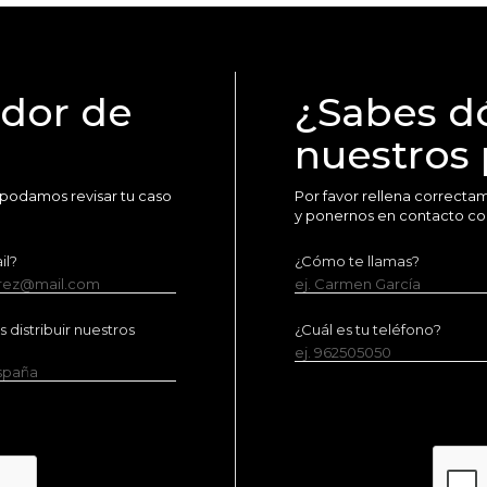
idor de
¿Sabes d
nuestros
 podamos revisar tu caso
Por favor rellena correct
y ponernos en contacto co
il?
¿Cómo te llamas?
erez@mail.com
ej. Carmen García
distribuir nuestros
¿Cuál es tu teléfono?
ej. 962505050
España