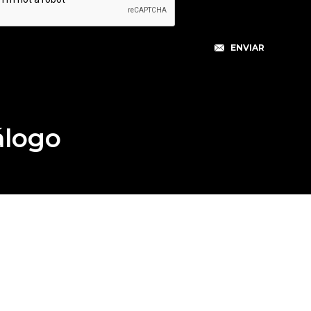
álogo