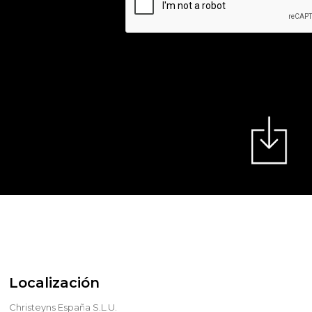
Localización
Christeyns España S.L.U.