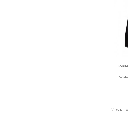
Toal
TOALL
Mostrando