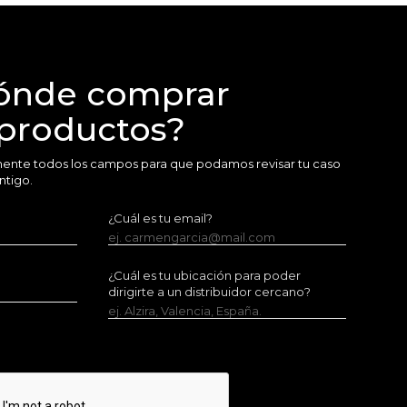
ónde comprar
 productos?
amente todos los campos para que podamos revisar tu caso
ntigo.
¿Cuál es tu email?
ej. carmengarcia@mail.com
¿Cuál es tu ubicación para poder
dirigirte a un distribuidor cercano?
ej. Alzira, Valencia, España.