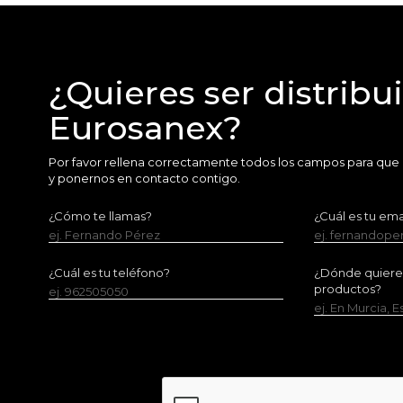
¿Quieres ser distribu
Eurosanex?
Por favor rellena correctamente todos los campos para que
y ponernos en contacto contigo.
¿Cómo te llamas?
¿Cuál es tu ema
ej. Fernando Pérez
ej. fernandop
¿Cuál es tu teléfono?
¿Dónde quieres 
productos?
ej. 962505050
ej. En Murcia, 