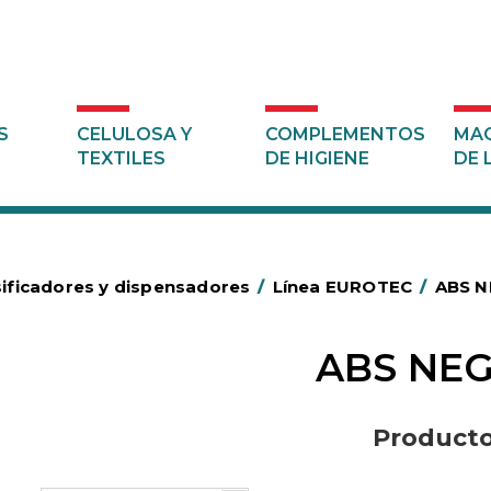
S
CELULOSA Y
COMPLEMENTOS
MAQ
TEXTILES
DE HIGIENE
DE 
ificadores y dispensadores
/
Línea EUROTEC
/
ABS 
ABS NE
Product