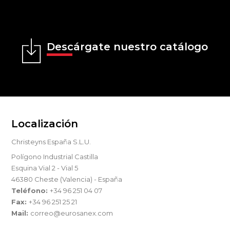
Descárgate nuestro catálogo
Localización
Christeyns España S.L.U.
Polígono Industrial Castilla
Esquina Vial 2 - Vial 5
46380 Cheste (Valencia) - España
Teléfono:
+34 96 251 04 07
Fax:
+34 96 251 25 21
Mail:
correo@eurosanex.com