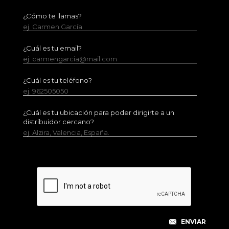
¿Cómo te llamas?
ej. Carmen García
¿Cuál es tu email?
ej. carmengarcia@mail.com
¿Cuál es tu teléfono?
ej. 962505050
¿Cuál es tu ubicación para poder dirigirte a un
distribuidor cercano?
ej. Alzira, Valencia, España.