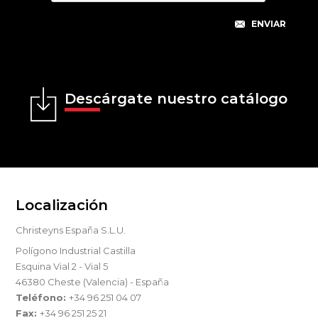
Descárgate nuestro catálogo
Localización
Christeyns España S.L.U.
Polígono Industrial Castilla
Esquina Vial 2 - Vial 5
46380 Cheste (Valencia) - España
Teléfono:
+34 96 251 04 07
Fax:
+34 96 251 25 21