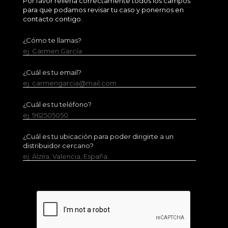
Por favor rellena correctamente todos los campos
para que podamos revisar tu caso y ponernos en
contacto contigo.
¿Cómo te llamas?
ej. Carmen García
¿Cuál es tu email?
ej. carmengarcia@mail.com
¿Cuál es tu teléfono?
ej. 962505050
¿Cuál es tu ubicación para poder dirigirte a un
distribuidor cercano?
ej. Alzira, Valencia, España.