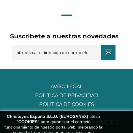
Suscríbete a nuestras novedades
AVISO LEGAL
POLÍTICA DE PRIVACIDAD
POLÍTICA DE COOKIES
Christeyns España S.L.U. (EUROSANEX)
utiliza
"COOKIES"
para garantizar el correcto
POLÍTICA DE CALIDAD Y MEDIO AMBIENTE
funcionamiento de nuestro portal web, mejorando la
seguridad, para obtener una eficacia y una