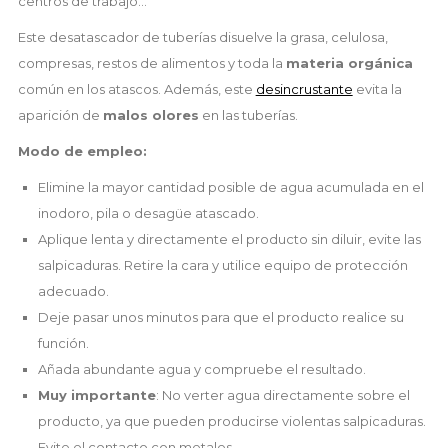
centros de trabajo...
Este desatascador de tuberías disuelve la grasa, celulosa,
compresas, restos de alimentos y toda la
materia orgánica
común en los atascos. Además, este
desincrustante
evita la
aparición de
malos olores
en las tuberías.
Modo de empleo:
Elimine la mayor cantidad posible de agua acumulada en el
inodoro, pila o desagüe atascado.
Aplique lenta y directamente el producto sin diluir, evite las
salpicaduras. Retire la cara y utilice equipo de protección
adecuado.
Deje pasar unos minutos para que el producto realice su
función.
Añada abundante agua y compruebe el resultado.
Muy importante
: No verter agua directamente sobre el
producto, ya que pueden producirse violentas salpicaduras.
Evite el contacto con metales.