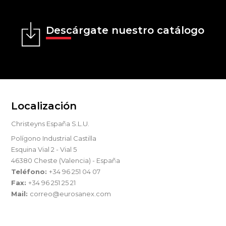
Descárgate nuestro catálogo
Localización
Christeyns España S.L.U.
Polígono Industrial Castilla
Esquina Vial 2 - Vial 5
46380 Cheste (Valencia) - España
Teléfono:
+34 96 251 04 07
Fax:
+34 96 251 25 21
Mail:
correo@eurosanex.com