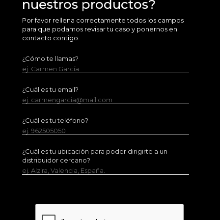
nuestros productos?
Por favor rellena correctamente todos los campos
para que podamos revisar tu caso y ponernos en
contacto contigo.
¿Cómo te llamas?
ej. Carmen García
¿Cuál es tu email?
ej. carmengarcia@mail.com
¿Cuál es tu teléfono?
ej. 962505050
¿Cuál es tu ubicación para poder dirigirte a un
distribuidor cercano?
ej. Alzira, Valencia, España.