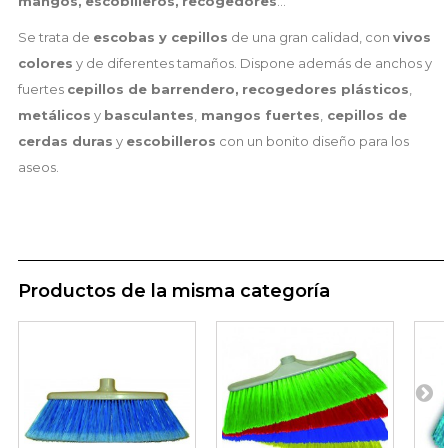
mangos,
escobilleros,
recogedores
...
Se trata de
escobas y cepillos
de una gran calidad, con
vivos
colores
y de diferentes tamaños. Dispone además de anchos y
fuertes
cepillos de barrendero,
recogedores plásticos
,
metálicos
y
basculantes
,
mangos fuertes
,
cepillos de
cerdas duras
y
escobilleros
con un bonito diseño para los
aseos.
Productos de la misma categoría