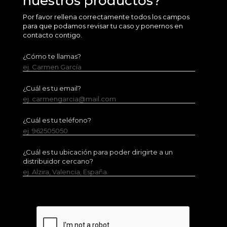
nuestros productos?
Por favor rellena correctamente todos los campos
para que podamos revisar tu caso y ponernos en
contacto contigo.
¿Cómo te llamas?
ej. Carmen García
¿Cuál es tu email?
ej. carmengarcia@mail.com
¿Cuál es tu teléfono?
ej. 962505050
¿Cuál es tu ubicación para poder dirigirte a un
distribuidor cercano?
ej. Alzira, Valencia, España.