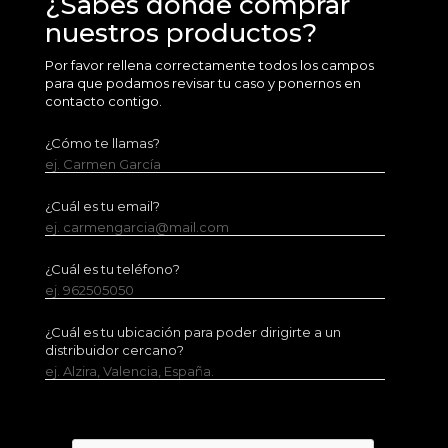
¿Sabes dónde comprar
nuestros productos?
Por favor rellena correctamente todos los campos
para que podamos revisar tu caso y ponernos en
contacto contigo.
¿Cómo te llamas?
ej. Carmen García
¿Cuál es tu email?
ej. carmengarcia@mail.com
¿Cuál es tu teléfono?
ej. 962505050
¿Cuál es tu ubicación para poder dirigirte a un
distribuidor cercano?
ej. Alzira, Valencia, España.