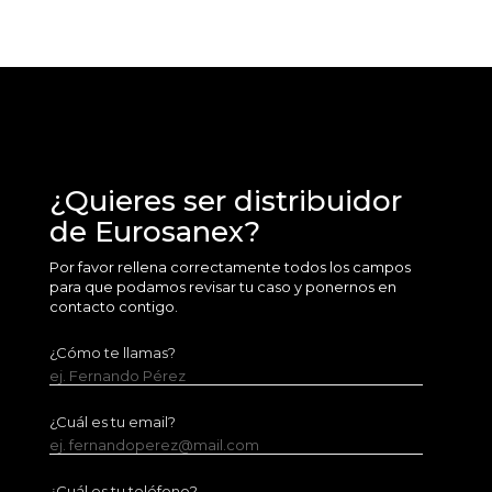
¿Quieres ser distribuidor
de Eurosanex?
Por favor rellena correctamente todos los campos
para que podamos revisar tu caso y ponernos en
contacto contigo.
¿Cómo te llamas?
ej. Fernando Pérez
¿Cuál es tu email?
ej. fernandoperez@mail.com
¿Cuál es tu teléfono?