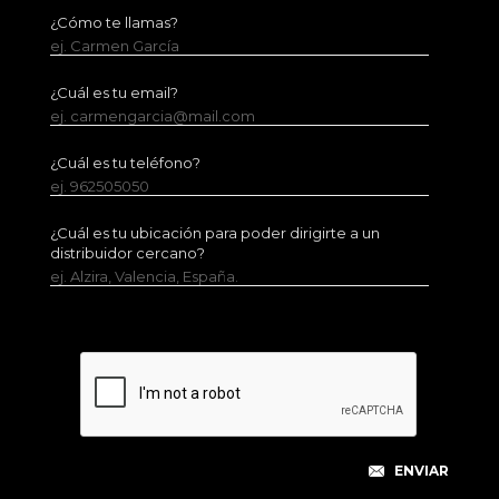
¿Cómo te llamas?
ej. Carmen García
¿Cuál es tu email?
ej. carmengarcia@mail.com
¿Cuál es tu teléfono?
ej. 962505050
¿Cuál es tu ubicación para poder dirigirte a un
distribuidor cercano?
ej. Alzira, Valencia, España.