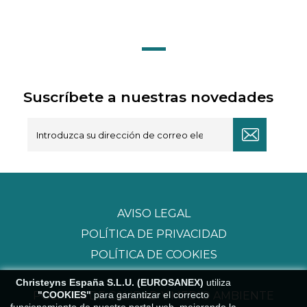
Suscríbete a nuestras novedades
AVISO LEGAL
POLÍTICA DE PRIVACIDAD
POLÍTICA DE COOKIES
Christeyns España S.L.U. (EUROSANEX)
utiliza
"COOKIES"
para garantizar el correcto
POLÍTICA DE CALIDAD Y MEDIO AMBIENTE