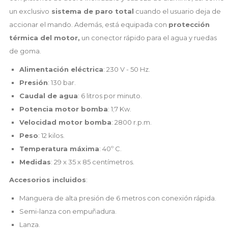
un exclusivo
sistema de paro total
cuando el usuario deja de
accionar el mando. Además, está equipada con
protección
térmica del motor,
un conector rápido para el agua y ruedas
de goma.
Alimentación eléctrica
: 230 V - 50 Hz.
Presión
: 130 bar.
Caudal de agua
: 6 litros por minuto.
Potencia motor bomba
: 1;7 Kw.
Velocidad motor bomba
: 2800 r.p.m.
Peso
: 12 kilos.
Temperatura máxima
: 40º C.
Medidas
: 29 x 35 x 85 centímetros.
Accesorios incluidos
:
Manguera de alta presión de 6 metros con conexión rápida.
Semi-lanza con empuñadura.
Lanza.