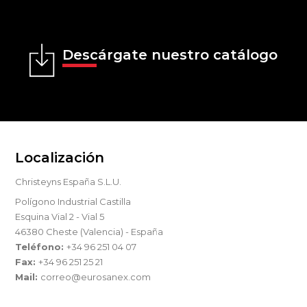
Descárgate nuestro catálogo
Localización
Christeyns España S.L.U.
Polígono Industrial Castilla
Esquina Vial 2 - Vial 5
46380 Cheste (Valencia) - España
Teléfono:
+34 96 251 04 07
Fax:
+34 96 251 25 21
Mail:
correo@eurosanex.com