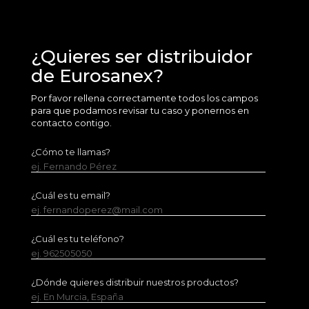
¿Quieres ser distribuidor
de Eurosanex?
Por favor rellena correctamente todos los campos
para que podamos revisar tu caso y ponernos en
contacto contigo.
¿Cómo te llamas?
ej. Fernando Pérez
¿Cuál es tu email?
ej. fernandoperez@mail.com
¿Cuál es tu teléfono?
ej. 962505050
¿Dónde quieres distribuir nuestros productos?
ej. En Murcia, España