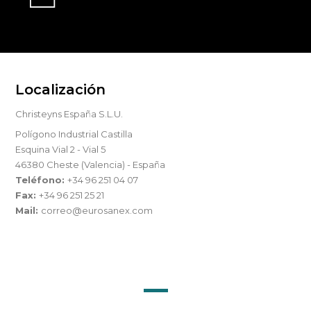
Localización
Christeyns España S.L.U.
Polígono Industrial Castilla
Esquina Vial 2 - Vial 5
46380 Cheste (Valencia) - España
Teléfono:
+34 96 251 04 07
Fax:
+34 96 251 25 21
Mail:
correo@eurosanex.com