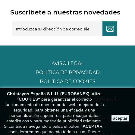
Suscríbete a nuestras novedades
AVISO LEGAL
POLÍTICA DE PRIVACIDAD
POLÍTICA DE COOKIES
Christeyns España S.L.U. (EUROSANEX)
utiliza
"COOKIES"
para garantizar el correcto
POLÍTICA DE CALIDAD Y MEDIO AMBIENTE
funcionamiento de nuestro portal web, mejorando la
seguridad, para obtener una eficacia y una
personalización superiores, para recoger datos
© EUROSANEX 2026 - Todos los derechos
aceptar
estadísticos y para mostrarle publicidad relevante.
Si continúa navegando o pulsa el botón
"ACEPTAR"
reservados
consideraremos que acepta todo su uso. Puede