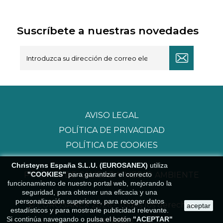
Suscríbete a nuestras novedades
AVISO LEGAL
POLÍTICA DE PRIVACIDAD
POLÍTICA DE COOKIES
Christeyns España S.L.U. (EUROSANEX)
utiliza
"COOKIES"
para garantizar el correcto
POLÍTICA DE CALIDAD Y MEDIO AMBIENTE
funcionamiento de nuestro portal web, mejorando la
seguridad, para obtener una eficacia y una
personalización superiores, para recoger datos
© EUROSANEX 2026 - Todos los derechos
aceptar
estadísticos y para mostrarle publicidad relevante.
Si continúa navegando o pulsa el botón
"ACEPTAR"
reservados