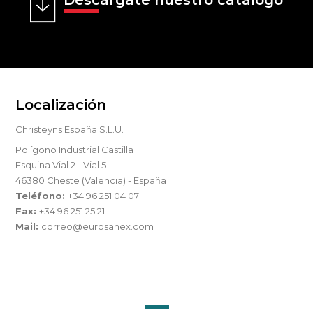
Descárgate nuestro catálogo
Localización
Christeyns España S.L.U.
Polígono Industrial Castilla
Esquina Vial 2 - Vial 5
46380 Cheste (Valencia) - España
Teléfono:
+34 96 251 04 07
Fax:
+34 96 251 25 21
Mail:
correo@eurosanex.com