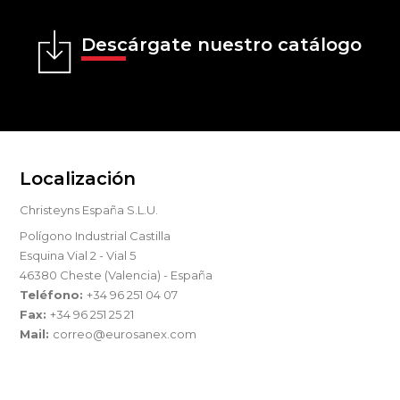
Descárgate nuestro catálogo
Localización
Christeyns España S.L.U.
Polígono Industrial Castilla
Esquina Vial 2 - Vial 5
46380 Cheste (Valencia) - España
Teléfono:
+34 96 251 04 07
Fax:
+34 96 251 25 21
Mail:
correo@eurosanex.com