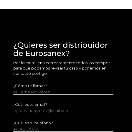
¿Quieres ser distribuidor
de Eurosanex?
Por favor rellena correctamente todos los campos
para que podamos revisar tu caso y ponernos en
contacto contigo.
¿Cómo te llamas?
ej. Fernando Pérez
¿Cuál es tu email?
ej. fernandoperez@mail.com
¿Cuál es tu teléfono?
ej. 962505050