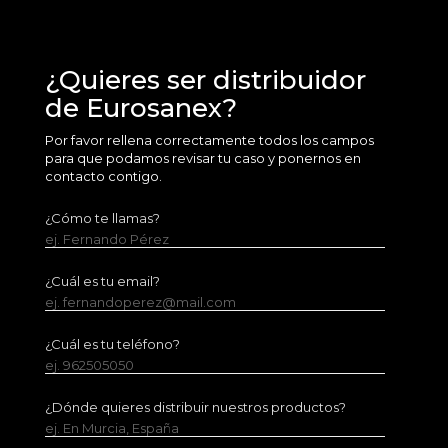
¿Quieres ser distribuidor
de Eurosanex?
Por favor rellena correctamente todos los campos
para que podamos revisar tu caso y ponernos en
contacto contigo.
¿Cómo te llamas?
ej. Fernando Pérez
¿Cuál es tu email?
ej. fernandoperez@mail.com
¿Cuál es tu teléfono?
ej. 962505050
¿Dónde quieres distribuir nuestros productos?
ej. En Murcia, España