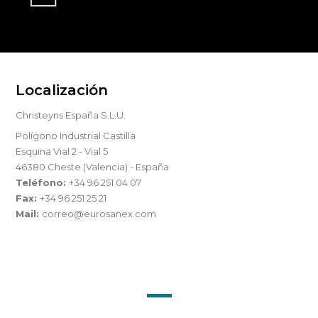
Localización
Christeyns España S.L.U.
Polígono Industrial Castilla
Esquina Vial 2 - Vial 5
46380 Cheste (Valencia) - España
Teléfono:
+34 96 251 04 07
Fax:
+34 96 251 25 21
Mail:
correo@eurosanex.com