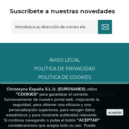
Suscríbete a nuestras novedades
AVISO LEGAL
POLÍTICA DE PRIVACIDAD
POLÍTICA DE COOKIES
Christeyns España S.L.U. (EUROSANEX)
utiliza
POLÍTICA DE CALIDAD Y MEDIO AMBIENTE
"COOKIES"
para garantizar el correcto
funcionamiento de nuestro portal web, mejorando la
seguridad, para obtener una eficacia y una
personalización superiores, para recoger datos
© EUROSANEX 2026 - Todos los derechos
aceptar
estadísticos y para mostrarle publicidad relevante.
reservados
Si continúa navegando o pulsa el botón
"ACEPTAR"
consideraremos que acepta todo su uso. Puede