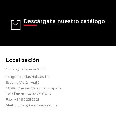
Descárgate nuestro catálogo
Localización
Christeyns España S.L.U.
Polígono Industrial Castilla
Esquina Vial 2 - Vial 5
46380 Cheste (Valencia) - España
Teléfono:
+34 96 251 04 07
Fax:
+34 96 251 25 21
Mail:
correo@eurosanex.com