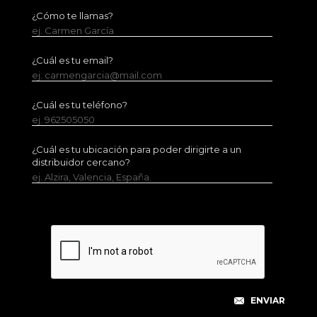
¿Cómo te llamas?
ej. Carmen García
¿Cuál es tu email?
ej. carmengarcia@mail.com
¿Cuál es tu teléfono?
ej. 962505050
¿Cuál es tu ubicación para poder dirigirte a un
distribuidor cercano?
ej. Alzira, Valencia, España.