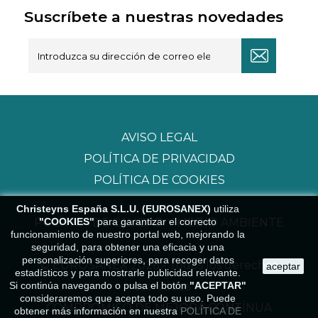
Suscríbete a nuestras novedades
AVISO LEGAL
POLÍTICA DE PRIVACIDAD
POLÍTICA DE COOKIES
Christeyns España S.L.U. (EUROSANEX)
utiliza
"COOKIES"
para garantizar el correcto
POLÍTICA DE CALIDAD Y MEDIO AMBIENTE
funcionamiento de nuestro portal web, mejorando la
seguridad, para obtener una eficacia y una
personalización superiores, para recoger datos
© EUROSANEX 2026 - Todos los derechos
aceptar
estadísticos y para mostrarle publicidad relevante.
Si continúa navegando o pulsa el botón
"ACEPTAR"
reservados
consideraremos que acepta todo su uso. Puede
COMPROMISO DE MEJORA CONTÍNUA
obtener más información en nuestra
POLÍTICA DE