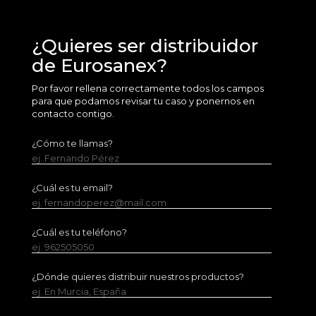
¿Quieres ser distribuidor
de Eurosanex?
Por favor rellena correctamente todos los campos
para que podamos revisar tu caso y ponernos en
contacto contigo.
¿Cómo te llamas?
ej. Fernando Pérez
¿Cuál es tu email?
ej. fernandoperez@mail.com
¿Cuál es tu teléfono?
ej. 962505050
¿Dónde quieres distribuir nuestros productos?
ej. En Murcia, España