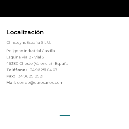
Localización
Christeyns España S.L.U.
Polígono Industrial Castilla
Esquina Vial 2 - Vial 5
46380 Cheste (Valencia) - España
Teléfono:
+34 96 251 04 07
Fax:
+34 96 251 25 21
Mail:
correo@eurosanex.com