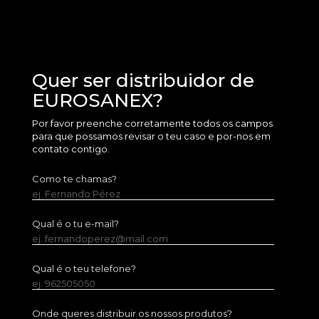
Quer ser distribuidor de
EUROSANEX?
Por favor preenche corretamente todos os campos
para que possamos revisar o teu caso e por-nos em
contato contigo.
Como te chamas?
ej. Fernando Pérez
Qual é o tu e-mail?
ej. fernandoperez@mail.com
Qual é o teu telefone?
ej. 962505050
Onde queres distribuir os nossos produtos?