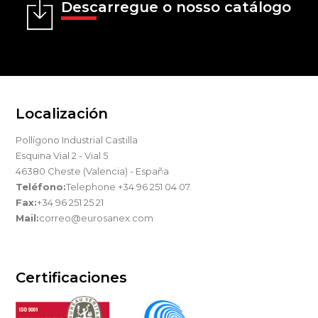
Descarregue o nosso catálogo
Localización
Pollígono Industrial Castilla
Esquina Vial 2 - Vial 5
46380 Cheste (Valencia) - España
Teléfono:
Telephone +34 96 251 04 07.
Fax:
+34 96 251 25 21
Mail:
correo@eurosanex.com
Certificaciones