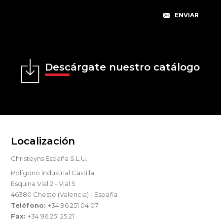
Descárgate nuestro catálogo
Localización
Christeyns España S.L.U.
Polígono Industrial Castilla
Esquina Vial 2 - Vial 5
46380 Cheste (Valencia) - España
Teléfono:
+34 96 251 04 07
Fax:
+34 96 251 25 21