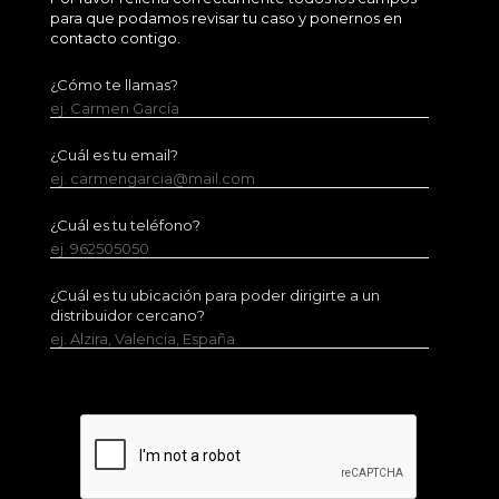
para que podamos revisar tu caso y ponernos en
contacto contigo.
¿Cómo te llamas?
ej. Carmen García
¿Cuál es tu email?
ej. carmengarcia@mail.com
¿Cuál es tu teléfono?
ej. 962505050
¿Cuál es tu ubicación para poder dirigirte a un
distribuidor cercano?
ej. Alzira, Valencia, España.