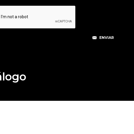
álogo