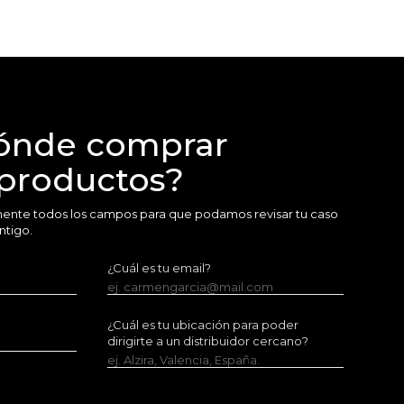
ónde comprar
 productos?
amente todos los campos para que podamos revisar tu caso
ntigo.
¿Cuál es tu email?
ej. carmengarcia@mail.com
¿Cuál es tu ubicación para poder
dirigirte a un distribuidor cercano?
ej. Alzira, Valencia, España.