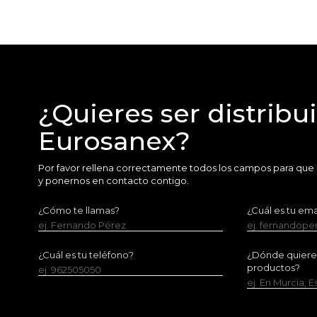
¿Quieres ser distribu
Eurosanex?
Por favor rellena correctamente todos los campos para que
y ponernos en contacto contigo.
¿Cómo te llamas?
¿Cuál es tu ema
ej. Fernando Pérez
ej. fernandop
¿Cuál es tu teléfono?
¿Dónde quieres 
productos?
ej. 962505050
ej. En Murcia, 