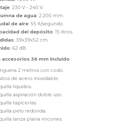
taje
: 230 V - 240 V.
lumna de agua
: 2.200 mm.
udal de aire
: 55 lt/segundo.
pacidad del depósito
: 15 litros.
didas
: 39x39x52 cm.
nido
: 62 dB.
e accesorios 36 mm incluido
:
nguera 2 metros con codo.
ubos de acero inoxidable.
uilla líquidos.
uilla aspiración doble uso.
uilla tapicerías.
uilla pelo redonda.
uilla lanza plana rincones.