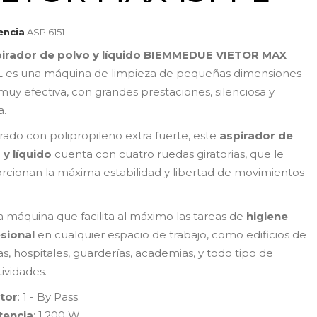
encia
ASP 6151
irador de polvo y líquido
BIEMMEDUE
VIETOR MAX
L
es una máquina de limpieza de pequeñas dimensiones
muy efectiva, con grandes prestaciones, silenciosa y
a.
rado con polipropileno extra fuerte, este
aspirador de
 y líquido
cuenta con cuatro ruedas giratorias, que le
rcionan la máxima estabilidad y libertad de movimientos
a máquina que facilita al máximo las tareas de
higiene
sional
en cualquier espacio de trabajo, como edificios de
as, hospitales, guarderías, academias, y todo tipo de
ividades.
tor
: 1 - By Pass.
tencia
: 1.200 W.