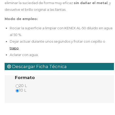
eliminar la suciedad de forma muy eficaz
sin dañar el metal
, y
devuelve el brillo original a las llantas.
Modo de empleo:
Rociar la superficie a limpiar con KENEX AL-50 diluido en agua
al 50 %.
Dejar actuar durante unos segundos y frotar con cepillo o
trapo
.
Aclarar con agua.
Descargar Ficha Técnica
Formato
20 L
10 L