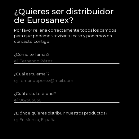
¿Quieres ser distribuidor
de Eurosanex?
Por favor rellena correctamente todos los campos
para que podamos revisar tu caso y ponernos en
contacto contigo.
¿Cómo te llamas?
ej. Fernando Pérez
¿Cuál es tu email?
ej. fernandoperez@mail.com
¿Cuál es tu teléfono?
ej. 962505050
¿Dónde quieres distribuir nuestros productos?
ej. En Murcia, España