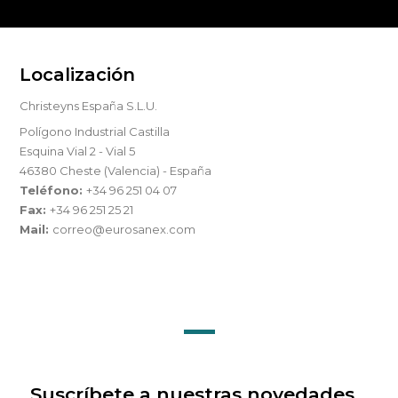
Localización
Christeyns España S.L.U.
Polígono Industrial Castilla
Esquina Vial 2 - Vial 5
46380 Cheste (Valencia) - España
Teléfono:
+34 96 251 04 07
Fax:
+34 96 251 25 21
Mail:
correo@eurosanex.com
Suscríbete a nuestras novedades