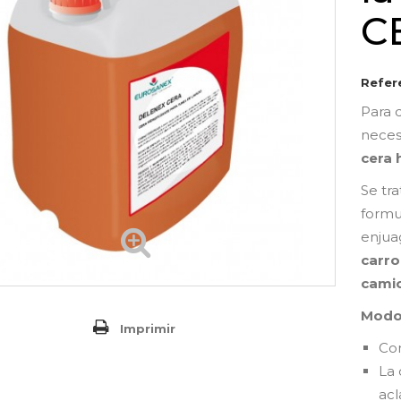
C
Refer
Para 
neces
cera 
Se tr
form
enjua
carro
cami
Modo
Imprimir
Con
La 
acl