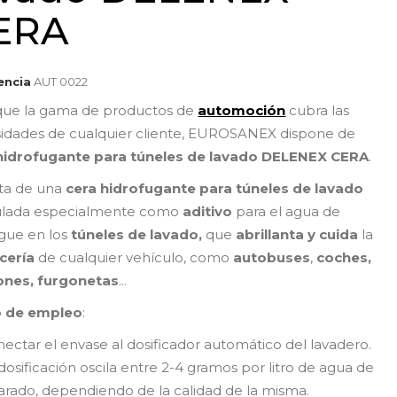
ERA
encia
AUT 0022
que la gama de productos de
automoción
cubra las
idades de cualquier cliente, EUROSANEX dispone de
hidrofugante para túneles de lavado DELENEX CERA
.
ata de una
cera hidrofugante para túneles de lavado
ulada especialmente como
aditivo
para el agua de
gue en los
túneles de lavado,
que
abrillanta y cuida
la
cería
de cualquier vehículo, como
autobuses
,
coches,
ones,
furgonetas
...
 de empleo
:
ectar el envase al dosificador automático del lavadero.
dosificación oscila entre 2-4 gramos por litro de agua de
arado, dependiendo de la calidad de la misma.