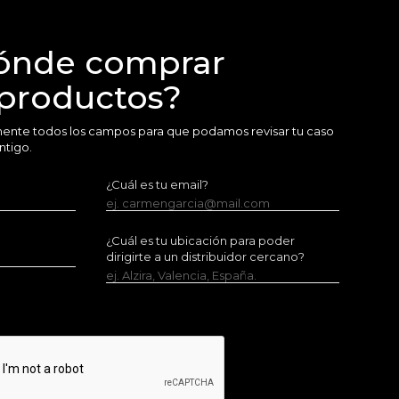
ónde comprar
 productos?
amente todos los campos para que podamos revisar tu caso
ntigo.
¿Cuál es tu email?
ej. carmengarcia@mail.com
¿Cuál es tu ubicación para poder
dirigirte a un distribuidor cercano?
ej. Alzira, Valencia, España.