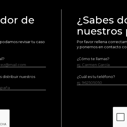
idor de
¿Sabes d
nuestros
 podamos revisar tu caso
Por favor rellena correct
y ponernos en contacto co
il?
¿Cómo te llamas?
erez@mail.com
ej. Carmen García
distribuir nuestros
¿Cuál es tu teléfono?
ej. 962505050
España