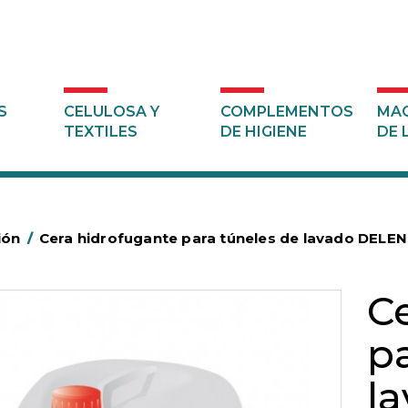
S
CELULOSA Y
COMPLEMENTOS
MAQ
TEXTILES
DE HIGIENE
DE 
ión
/
Cera hidrofugante para túneles de lavado DELE
C
p
l