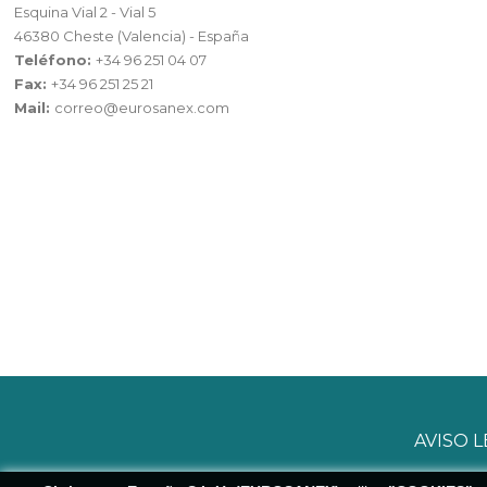
Esquina Vial 2 - Vial 5
46380 Cheste (Valencia) - España
Teléfono:
+34 96 251 04 07
Fax:
+34 96 251 25 21
Mail:
correo@eurosanex.com
AVISO 