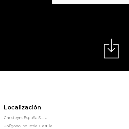
Localización
Christeyns España S.L.U.
Polígono Industrial Castilla