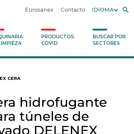
Eurosanex
Contacto
IDIOMA
UINARIA
PRODUCTOS
BUSCAR POR
LIMPIEZA
COVID
SECTORES
NEX CERA
era hidrofugante
ara túneles de
avado DELENEX