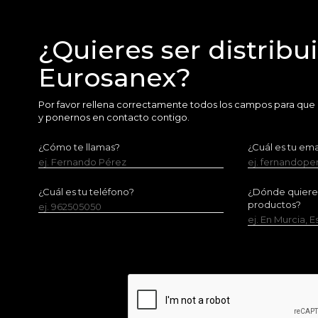
¿Quieres ser distribu
Eurosanex?
Por favor rellena correctamente todos los campos para que
y ponernos en contacto contigo.
¿Cómo te llamas?
¿Cuál es tu ema
ej. Fernando Pérez
ej. fernandop
¿Cuál es tu teléfono?
¿Dónde quieres 
productos?
ej. 962505050
ej. En Murcia, 