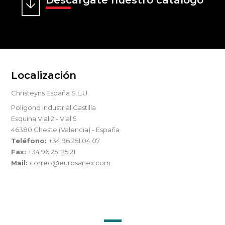
Descárgate nuestro catálogo
Localización
Christeyns España S.L.U.
Polígono Industrial Castilla
Esquina Vial 2 - Vial 5
46380 Cheste (Valencia) - España
Teléfono:
+34 96 251 04 07
Fax:
+34 96 251 25 21
Mail:
correo@eurosanex.com