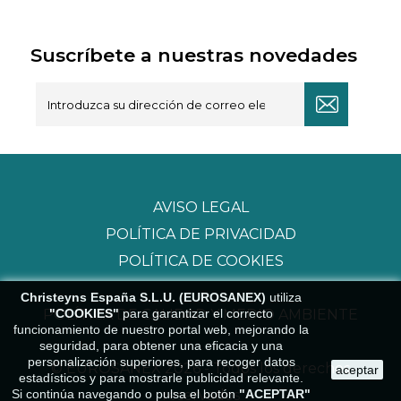
Suscríbete a nuestras novedades
AVISO LEGAL
POLÍTICA DE PRIVACIDAD
POLÍTICA DE COOKIES
Christeyns España S.L.U. (EUROSANEX)
utiliza
"COOKIES"
para garantizar el correcto
POLÍTICA DE CALIDAD Y MEDIO AMBIENTE
funcionamiento de nuestro portal web, mejorando la
seguridad, para obtener una eficacia y una
personalización superiores, para recoger datos
© EUROSANEX 2026 - Todos los derechos
aceptar
estadísticos y para mostrarle publicidad relevante.
Si continúa navegando o pulsa el botón
"ACEPTAR"
reservados