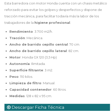
Esta barredora con motor Honda cuenta con un chasis metálico
reforzado para evitar los golpes y desperfectos y dispone de
tracción mecánica, para facilitar todavía más la labor de los
trabajadores de la
higiene profesional
.
Rendimiento
: 3.700 m2/h.
Tracción
: Mecánica.
Ancho de barrido cepillo central
: 70 cm.
Ancho de barrido cepillo lateral
: 82 cm.
Motor
: Honda GX 120 (3,5 Hp)
Autonomía
: Ilimitada.
Superficie filtrante
: 3 m2.
Peso
: 110 kilos.
Limpieza de filtro
: Manual.
Capacidad contenedor
: 60 litros.
Medidas
: 128 x 82 x 95 cm.
Descargar Ficha Técnica