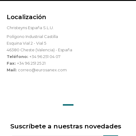
Localización
Christeyns España S.L.U.
Polígono Industrial Castilla
Esquina Vial 2 - Vial 5
46380 Cheste (Valencia) - España
Teléfono:
+34 96 251 04 07
Fax:
+34 96 251 25 21
Mail:
correo@eurosanex.com
Suscríbete a nuestras novedades