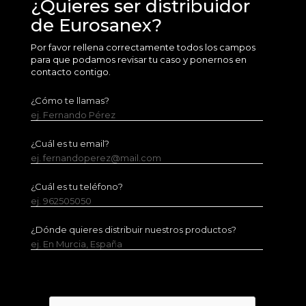
¿Quieres ser distribuidor
de Eurosanex?
Por favor rellena correctamente todos los campos
para que podamos revisar tu caso y ponernos en
contacto contigo.
¿Cómo te llamas?
ej. Fernando Pérez
¿Cuál es tu email?
ej. fernandoperez@mail.com
¿Cuál es tu teléfono?
ej. 962505050
¿Dónde quieres distribuir nuestros productos?
ej. En Murcia, España