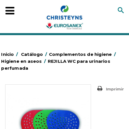
Inicio
/
Catálogo
/
Complementos de higiene
/
Higiene en aseos
/
REJILLA WC para urinarios
perfumada
Imprimir