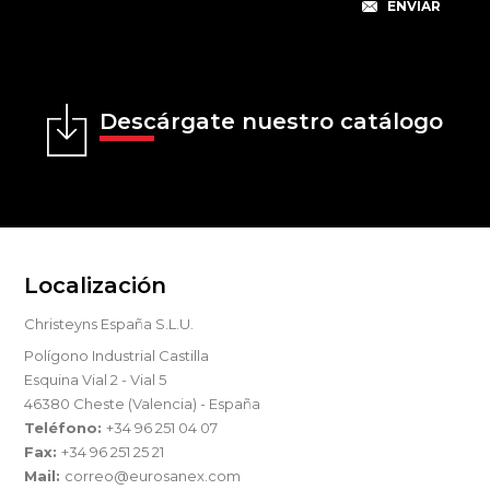
Descárgate nuestro catálogo
Localización
Christeyns España S.L.U.
Polígono Industrial Castilla
Esquina Vial 2 - Vial 5
46380 Cheste (Valencia) - España
Teléfono:
+34 96 251 04 07
Fax:
+34 96 251 25 21
Mail:
correo@eurosanex.com