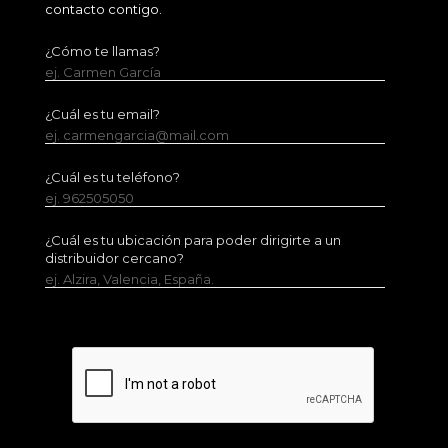
contacto contigo.
¿Cómo te llamas?
ej. Carmen García
¿Cuál es tu email?
ej. carmengarcia@mail.com
¿Cuál es tu teléfono?
ej. 962505050
¿Cuál es tu ubicación para poder dirigirte a un
distribuidor cercano?
ej. Alzira, Valencia, España.