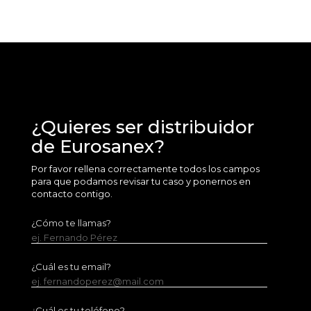
¿Quieres ser distribuidor
de Eurosanex?
Por favor rellena correctamente todos los campos
para que podamos revisar tu caso y ponernos en
contacto contigo.
¿Cómo te llamas?
ej. Fernando Pérez
¿Cuál es tu email?
ej. fernandoperez@mail.com
¿Cuál es tu teléfono?