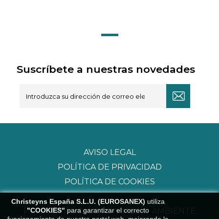
Suscríbete a nuestras novedades
AVISO LEGAL
POLÍTICA DE PRIVACIDAD
POLÍTICA DE COOKIES
Christeyns España S.L.U. (EUROSANEX)
utiliza
"COOKIES"
para garantizar el correcto
POLÍTICA DE CALIDAD Y MEDIO AMBIENTE