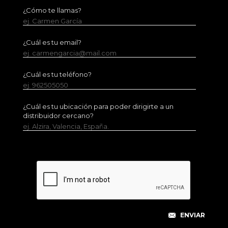
¿Cómo te llamas?
ej. Carmen García
¿Cuál es tu email?
ej. carmengarcia@mail.com
¿Cuál es tu teléfono?
ej. 962505050
¿Cuál es tu ubicación para poder dirigirte a un
distribuidor cercano?
ej. Alzira, Valencia, España.