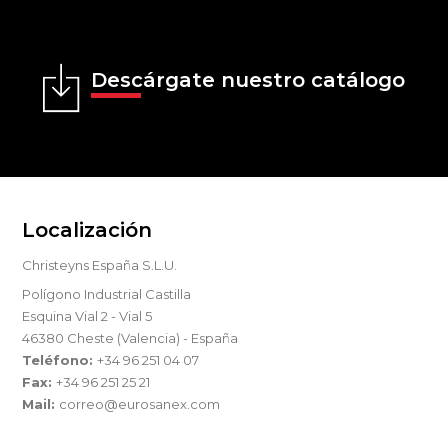
Descárgate nuestro catálogo
Localización
Christeyns España S.L.U.
Polígono Industrial Castilla
Esquina Vial 2 - Vial 5
46380 Cheste (Valencia) - España
Teléfono:
+34 96 251 04 07
Fax:
+34 96 251 25 21
Mail:
correo@eurosanex.com