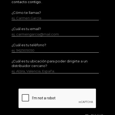
contacto contigo.
¿Cómo te llamas?
ej. Carmen García
¿Cuál es tu email?
ej. carmengarcia@mail.com
¿Cuál es tu teléfono?
ej. 962505050
¿Cuál es tu ubicación para poder dirigirte a un
distribuidor cercano?
ej. Alzira, Valencia, España.