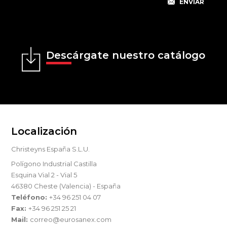
Descárgate nuestro catálogo
Localización
Christeyns España S.L.U.
Polígono Industrial Castilla
Esquina Vial 2 - Vial 5
46380 Cheste (Valencia) - España
Teléfono:
+34 96 251 04 07
Fax:
+34 96 251 25 21
Mail:
correo@eurosanex.com