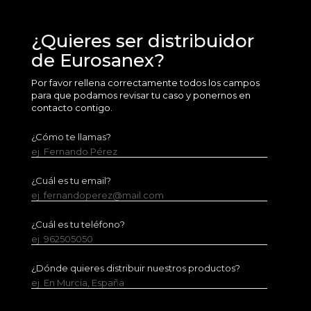
¿Quieres ser distribuidor
de Eurosanex?
Por favor rellena correctamente todos los campos
para que podamos revisar tu caso y ponernos en
contacto contigo.
¿Cómo te llamas?
ej. Fernando Pérez
¿Cuál es tu email?
ej. fernandoperez@mail.com
¿Cuál es tu teléfono?
ej. 962505050
¿Dónde quieres distribuir nuestros productos?
ej. En Murcia, España