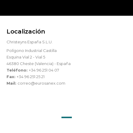
Localización
Christeyns España S.L.U.
Polígono Industrial Castilla
Esquina Vial 2 - Vial 5
46380 Cheste (Valencia) - España
Teléfono:
+34 96 251 04 07
Fax:
+34 96 251 25 21
Mail:
correo@eurosanex.com