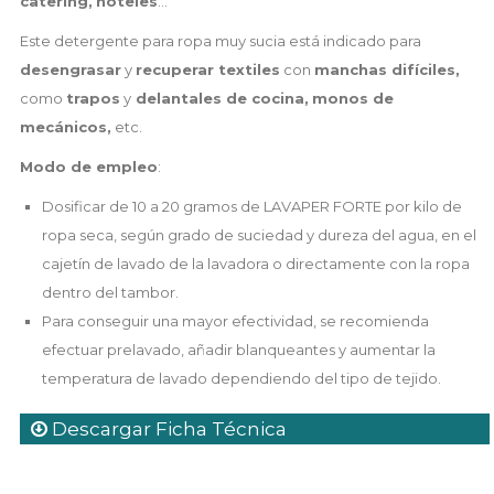
catering,
hoteles
...
Este detergente para ropa muy sucia está indicado para
desengrasar
y
recuperar textiles
con
manchas difíciles,
como
trapos
y
delantales de cocina,
monos de
mecánicos,
etc.
Modo de empleo
:
Dosificar de 10 a 20 gramos de LAVAPER FORTE por kilo de
ropa seca, según grado de suciedad y dureza del agua, en el
cajetín de lavado de la lavadora o directamente con la ropa
dentro del tambor.
Para conseguir una mayor efectividad, se recomienda
efectuar prelavado, añadir blanqueantes y aumentar la
temperatura de lavado dependiendo del tipo de tejido.
Descargar Ficha Técnica