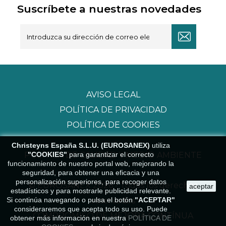
Suscríbete a nuestras novedades
AVISO LEGAL
POLÍTICA DE PRIVACIDAD
POLÍTICA DE COOKIES
Christeyns España S.L.U. (EUROSANEX)
utiliza
"COOKIES"
para garantizar el correcto
POLÍTICA DE CALIDAD Y MEDIO AMBIENTE
funcionamiento de nuestro portal web, mejorando la
seguridad, para obtener una eficacia y una
personalización superiores, para recoger datos
© EUROSANEX 2026 - Todos los derechos
aceptar
estadísticos y para mostrarle publicidad relevante.
Si continúa navegando o pulsa el botón
"ACEPTAR"
reservados
consideraremos que acepta todo su uso. Puede
COMPROMISO DE MEJORA CONTÍNUA
obtener más información en nuestra
POLÍTICA DE