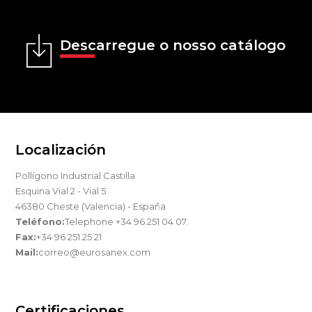
Descarregue o nosso catálogo
Localización
Pollígono Industrial Castilla
Esquina Vial 2 - Vial 5
46380 Cheste (Valencia) - España
Teléfono:
Telephone +34 96 251 04 07.
Fax:
+34 96 251 25 21
Mail:
correo@eurosanex.com
Certificaciones