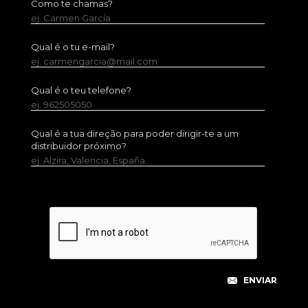
Como te chamas?
ej. Carmen García
Qual é o tu e-mail?
ej. carmengarcia@mail.com
Qual é o teu telefone?
ej. 962505050
Qual é a tua direção para poder dirigir-te a um
distribuidor próximo?
ej. Alzira, Valencia, España.