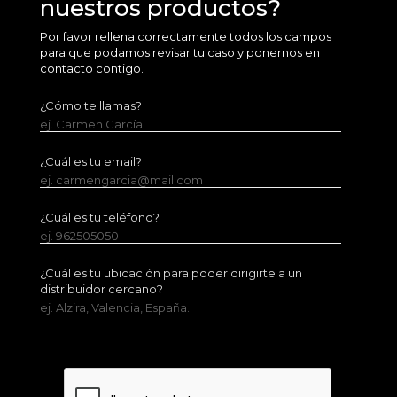
nuestros productos?
Por favor rellena correctamente todos los campos
para que podamos revisar tu caso y ponernos en
contacto contigo.
¿Cómo te llamas?
ej. Carmen García
¿Cuál es tu email?
ej. carmengarcia@mail.com
¿Cuál es tu teléfono?
ej. 962505050
¿Cuál es tu ubicación para poder dirigirte a un
distribuidor cercano?
ej. Alzira, Valencia, España.