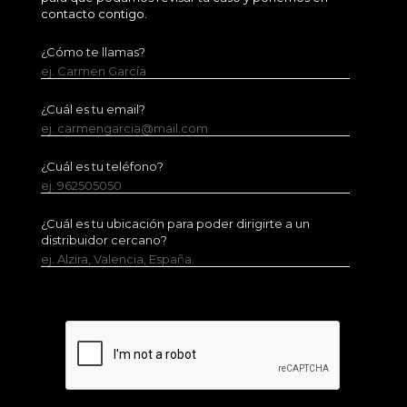
contacto contigo.
¿Cómo te llamas?
ej. Carmen García
¿Cuál es tu email?
ej. carmengarcia@mail.com
¿Cuál es tu teléfono?
ej. 962505050
¿Cuál es tu ubicación para poder dirigirte a un
distribuidor cercano?
ej. Alzira, Valencia, España.