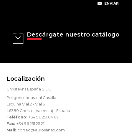
Descárgate nuestro catálogo
Localización
Christeyns España S.L.U.
Polígono Industrial Castilla
Esquina Vial 2 - Vial 5
46380 Cheste (Valencia) - España
Teléfono:
+34 96 251 04 07
Fax:
+34 96 251 25 21
Mail:
correo@eurosanex.com