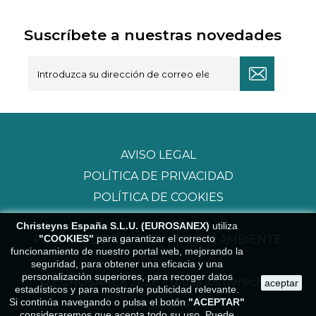
Suscríbete a nuestras novedades
AVISO LEGAL
POLÍTICA DE PRIVACIDAD
POLÍTICA DE COOKIES
Christeyns España S.L.U. (EUROSANEX)
utiliza
"COOKIES"
para garantizar el correcto
POLÍTICA DE CALIDAD Y MEDIO AMBIENTE
funcionamiento de nuestro portal web, mejorando la
seguridad, para obtener una eficacia y una
personalización superiores, para recoger datos
© EUROSANEX 2026 - Todos los derechos
aceptar
estadísticos y para mostrarle publicidad relevante.
Si continúa navegando o pulsa el botón
"ACEPTAR"
reservados
consideraremos que acepta todo su uso. Puede