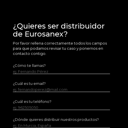
¿Quieres ser distribuidor
de Eurosanex?
Por favor rellena correctamente todos los campos
para que podamos revisar tu caso y ponernos en
contacto contigo.
¿Cómo te llamas?
ej. Fernando Pérez
¿Cuál es tu email?
ej. fernandoperez@mail.com
¿Cuál es tu teléfono?
ej. 962505050
¿Dónde quieres distribuir nuestros productos?
ej. En Murcia, España