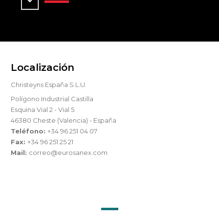
Localización
Christeyns España S.L.U.
Polígono Industrial Castilla
Esquina Vial 2 - Vial 5
46380 Cheste (Valencia) - España
Teléfono:
+34 96 251 04 07
Fax:
+34 96 251 25 21
Mail:
correo@eurosanex.com