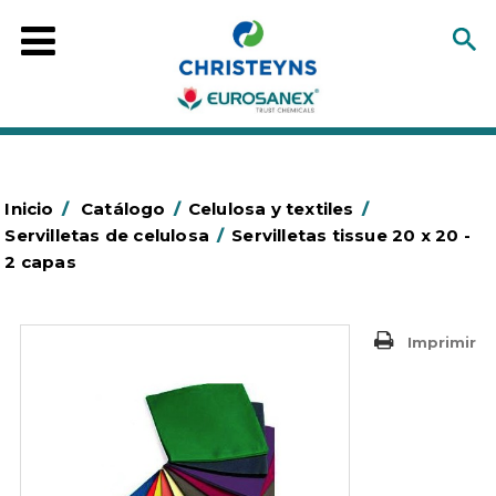
Inicio
/
Catálogo
/
Celulosa y textiles
/
Servilletas de celulosa
/
Servilletas tissue 20 x 20 -
2 capas
Imprimir