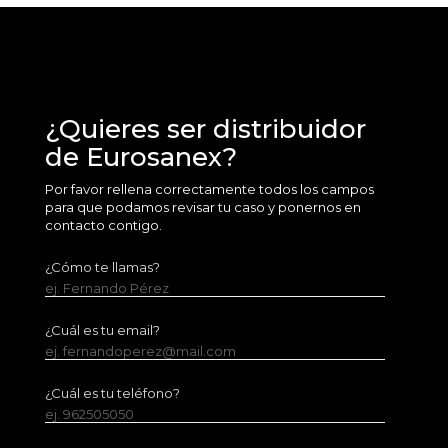
¿Quieres ser distribuidor
de Eurosanex?
Por favor rellena correctamente todos los campos
para que podamos revisar tu caso y ponernos en
contacto contigo.
¿Cómo te llamas?
ej. Fernando Pérez
¿Cuál es tu email?
ej. fernandoperez@mail.com
¿Cuál es tu teléfono?
ej. 962505050