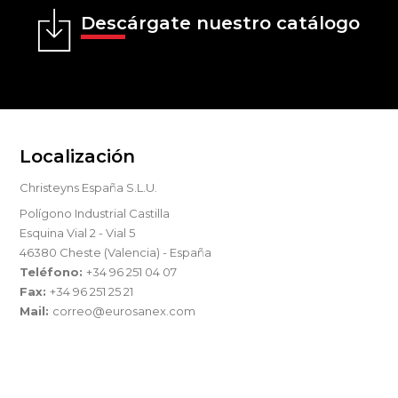
Descárgate nuestro catálogo
Localización
Christeyns España S.L.U.
Polígono Industrial Castilla
Esquina Vial 2 - Vial 5
46380 Cheste (Valencia) - España
Teléfono:
+34 96 251 04 07
Fax:
+34 96 251 25 21
Mail:
correo@eurosanex.com