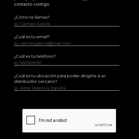
contacto contigo.
¿Cómo te llamas?
ej. Carmen García
¿Cuál es tu email?
ej. carmengarcia@mail.com
¿Cuál es tu teléfono?
ej. 962505050
¿Cuál es tu ubicación para poder dirigirte a un
distribuidor cercano?
ej. Alzira, Valencia, España.