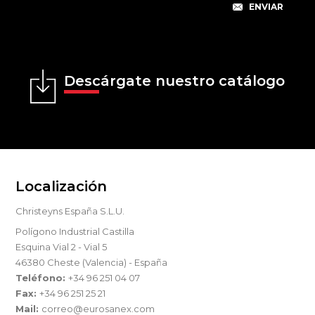
Descárgate nuestro catálogo
Localización
Christeyns España S.L.U.
Polígono Industrial Castilla
Esquina Vial 2 - Vial 5
46380 Cheste (Valencia) - España
Teléfono:
+34 96 251 04 07
Fax:
+34 96 251 25 21
Mail:
correo@eurosanex.com