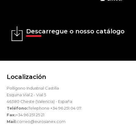
Descarregue o nosso catálogo
Localización
Pollígono Industrial Castilla
Esquina Vial 2 - Vial 5
46380 Cheste (Valencia) - España
Teléfono:
Telephone +34 96 251 04 07.
Fax:
+34 96 251 25 21
Mail:
correo@eurosanex.com