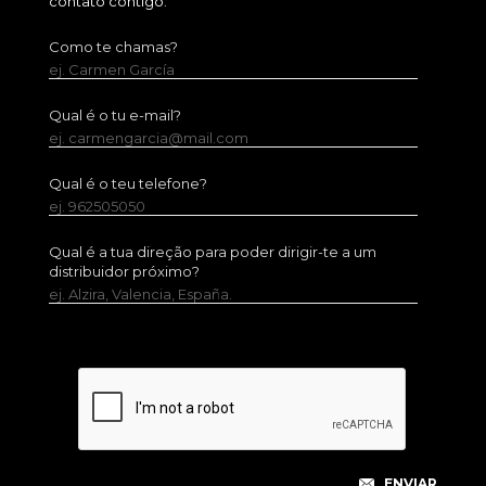
contato contigo.
Como te chamas?
ej. Carmen García
Qual é o tu e-mail?
ej. carmengarcia@mail.com
Qual é o teu telefone?
ej. 962505050
Qual é a tua direção para poder dirigir-te a um
distribuidor próximo?
ej. Alzira, Valencia, España.