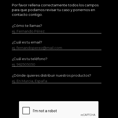
Por favor rellena correctamente todos los campos
para que podamos revisar tu caso y ponernos en
contacto contigo.
¿Cómo te llamas?
ej. Fernando Pérez
¿Cuál es tu email?
ej. fernandoperez@mail.com
¿Cuál es tu teléfono?
ej. 962505050
¿Dónde quieres distribuir nuestros productos?
ej. En Murcia, España