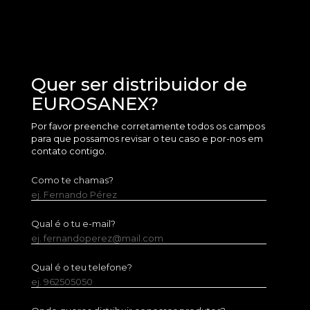
Quer ser distribuidor de
EUROSANEX?
Por favor preenche corretamente todos os campos
para que possamos revisar o teu caso e por-nos em
contato contigo.
Como te chamas?
ej. Fernando Pérez
Qual é o tu e-mail?
ej. fernandoperez@mail.com
Qual é o teu telefone?
ej. 962505050