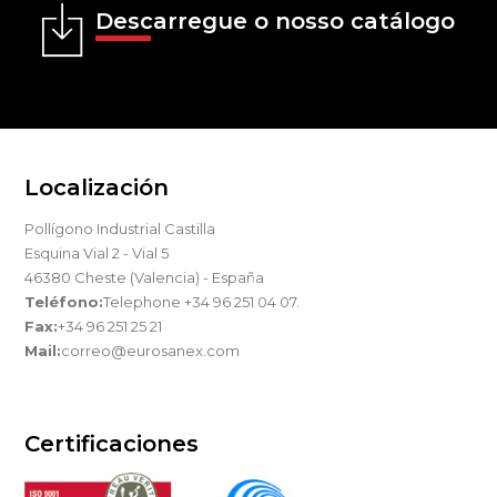
Descarregue o nosso catálogo
Localización
Pollígono Industrial Castilla
Esquina Vial 2 - Vial 5
46380 Cheste (Valencia) - España
Teléfono:
Telephone +34 96 251 04 07.
Fax:
+34 96 251 25 21
Mail:
correo@eurosanex.com
Certificaciones